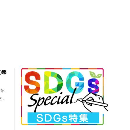
)懲
)を、
と、