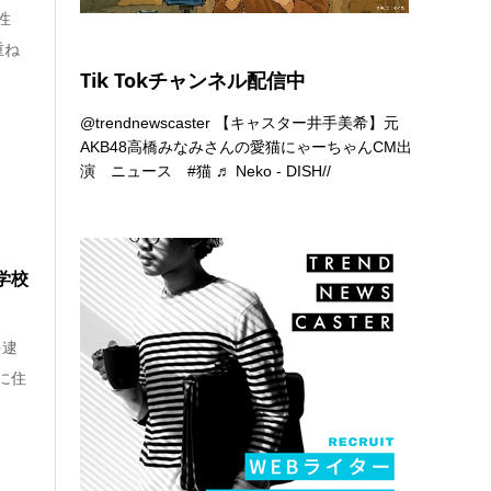
性
重ね
Tik Tokチャンネル配信中
@trendnewscaster
【キャスター井手美希】元
AKB48高橋みなみさんの愛猫にゃーちゃんCM出
演 ニュース
#猫
♬ Neko - DISH//
学校
を逮
に住