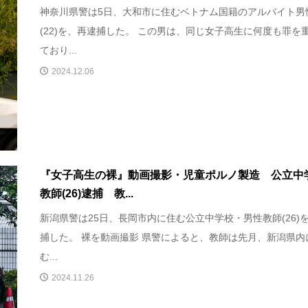
神奈川県警は5日、大和市に住むベトナム国籍のアルバイト男
(22)を、再逮捕した。 この男は、同じ女子高生に何度も罪を
ており...
2024.12.06
『女子高生の裸』動画撮影・児童ポルノ製造 公立中
教師(26)逮捕 教...
新潟県警は25日、長岡市内に住む公立中学校・男性教師(26)
捕した。 裸を動画撮影 県警によると、教師は先月、新潟県内
む...
2024.11.26