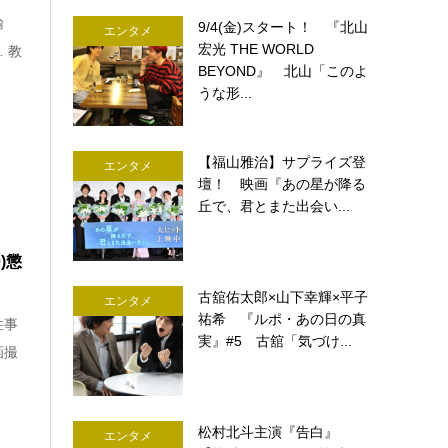
諭
9/4(金)スタート！ 『北山
エンタメ
宏光 THE WORLD
 教
BEYOND』 北山「このよ
うな形...
【福山雅治】サプライズ登
エンタメ
壇！ 映画『あの星が降る
丘で、君とまた出会い...
)懲
古舘佑太郎×山下幸輝×平子
エンタメ
祐希 『ルポ・あの日の真
性事
実』#5 古舘「気づけ...
画撮
松村北斗主演『告白』
エンタメ