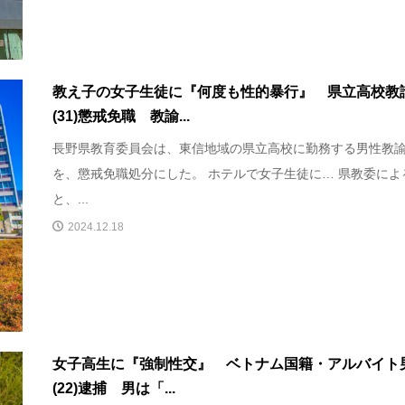
教え子の女子生徒に『何度も性的暴行』 県立高校教
(31)懲戒免職 教諭...
長野県教育委員会は、東信地域の県立高校に勤務する男性教諭(
を、懲戒免職処分にした。 ホテルで女子生徒に… 県教委によ
と、...
2024.12.18
女子高生に『強制性交』 ベトナム国籍・アルバイト
(22)逮捕 男は「...