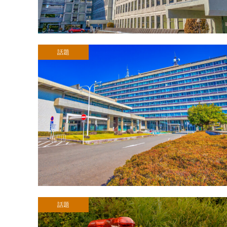
話題
話題