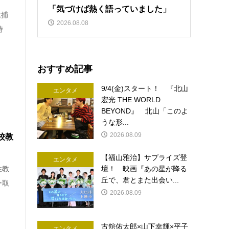
「気づけば熱く語っていました」
逮捕
2026.08.08
時
おすすめ記事
9/4(金)スタート！ 『北山
エンタメ
宏光 THE WORLD
BEYOND』 北山「このよ
うな形...
2026.08.09
校教
【福山雅治】サプライズ登
エンタメ
性教
壇！ 映画『あの星が降る
丘で、君とまた出会い...
ー取
2026.08.09
古舘佑太郎×山下幸輝×平子
エンタメ