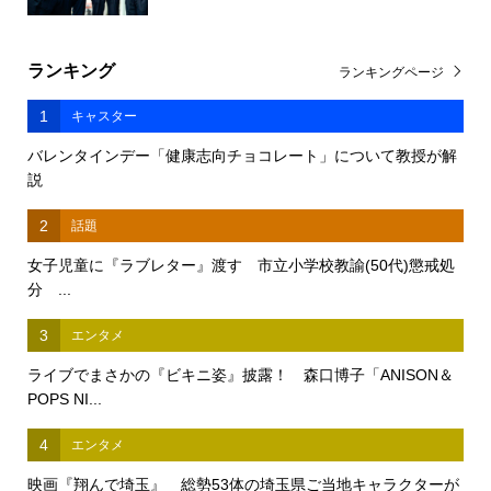
ランキング
ランキングページ
1
キャスター
バレンタインデー「健康志向チョコレート」について教授が解
説
2
話題
女子児童に『ラブレター』渡す 市立小学校教諭(50代)懲戒処
分 ...
3
エンタメ
ライブでまさかの『ビキニ姿』披露！ 森口博子「ANISON＆
POPS NI...
4
エンタメ
映画『翔んで埼玉』 総勢53体の埼玉県ご当地キャラクターが