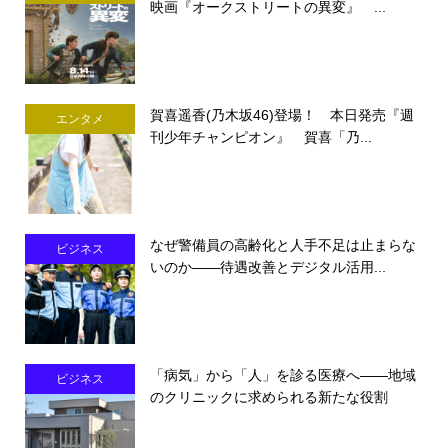
映画『オークストリートの異変』 ...
賀喜遥香(乃木坂46)登場！ 本日発売『週
エンタメ
刊少年チャンピオン』 賀喜「乃...
なぜ警備員の高齢化と人手不足は止まらな
ビジネス
いのか――待遇改善とデジタル活用...
「病気」から「人」を診る医療へ――地域
ビジネス
のクリニックに求められる新たな役割