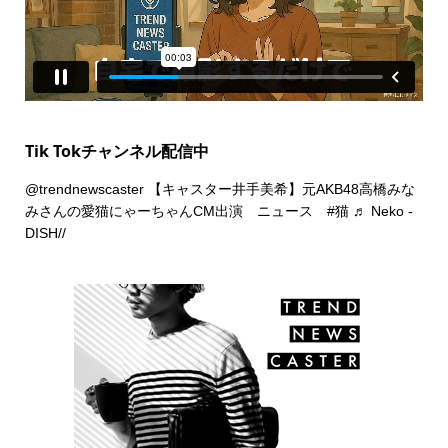
Tik Tokチャンネル配信中
@trendnewscaster
【キャスター井手美希】元AKB48高橋みな
みさんの愛猫にゃーちゃんCM出演 ニュース
#猫
♬ Neko -
DISH//