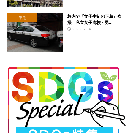
校内で『女子生徒の下着』盗
話題
撮 私立女子高校・男...
2025.12.04