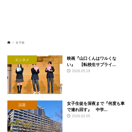
女子校
映画『山口くんはワルくな
エンタメ
い』 【転校生サプライ...
2026.05.19
女子生徒を深夜まで『何度も車
話題
で連れ回す』 中学...
2026.02.05