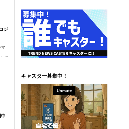
コジ
ジマ
...
キャスター募集中！
劇中