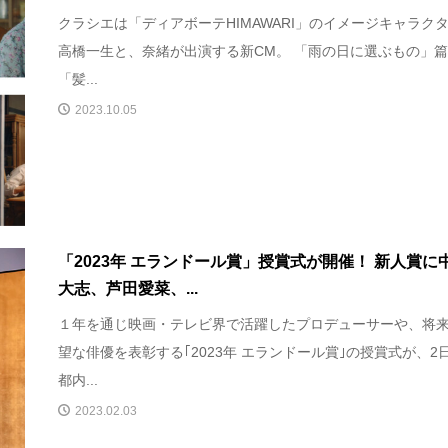
クラシエは「ディアボーテHIMAWARI」のイメージキャラク
高橋一生と、奈緒が出演する新CM。 「雨の日に選ぶもの」
「髪...
2023.10.05
「2023年 エランドール賞」授賞式が開催！ 新人賞に
大志、芦田愛菜、...
１年を通じ映画・テレビ界で活躍したプロデューサーや、将
望な俳優を表彰する｢2023年 エランドール賞｣の授賞式が、2
都内...
2023.02.03