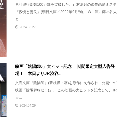
累計発行部数100万部を突破した、辻村深月の傑作恋愛ミステ
『傲慢と善良』(朝日文庫／2022年9月刊)。 W主演に藤ヶ谷
と...
2024.08.27
映画「陰陽師0」大ヒット記念 期間限定大型広告登
場！ 本日よりJR渋谷...
文春文庫『陰陽師』(夢枕獏・著)を原作に制作され、公開中の
映画「陰陽師0(ゼロ)」。 この映画の大ヒットを記念して、J
谷...
2024.04.29