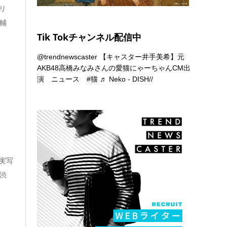
リ
太輔
Tik Tokチャンネル配信中
@trendnewscaster
【キャスター井手美希】元
AKB48高橋みなみさんの愛猫にゃーちゃんCM出
演 ニュース
#猫
♬ Neko - DISH//
実写
R渋