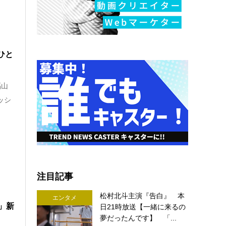
ひと
福山
ッシ
注目記事
松村北斗主演『告白』 本
エンタメ
」新
日21時放送【一緒に来るの
夢だったんです】 「...