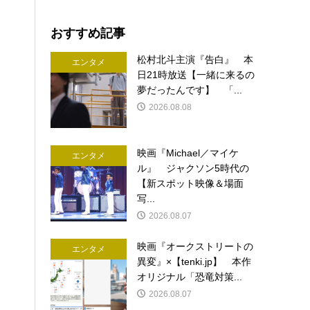
おすすめ記事
松村北斗主演『告白』 本
エンタメ
日21時放送【一緒に来るの
夢だったんです】 「...
2026.08.08
映画『Michael／マイケ
エンタメ
ル』 ジャクソン5時代の
【新スポット映像＆場面
写...
2026.08.07
映画『オークストリートの
エンタメ
異変』×【tenki.jp】 本作
オリジナル「恐竜対策...
2026.08.07