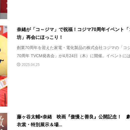
奈緒が「コ～ジマ」で祝福！コジマ70周年イベント「
坊」再会にほっこり！
創業70周年を迎えた家電・電化製品の株式会社コジマの「コ
70周年 TVCM発表会」が4月24日（木）に開催。イベントには、
2025.04.25
藤ヶ谷太輔×奈緒 映画『傲慢と善良』公開記念！ 
衣裳・特別展示＆場...