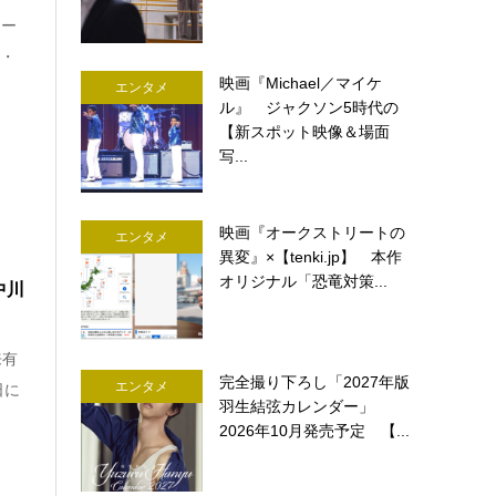
ター
篇・
映画『Michael／マイケ
エンタメ
ル』 ジャクソン5時代の
【新スポット映像＆場面
写...
映画『オークストリートの
エンタメ
異変』×【tenki.jp】 本作
オリジナル「恐竜対策...
中川
来有
完全撮り下ろし「2027年版
エンタメ
日に
羽生結弦カレンダー」
2026年10月発売予定 【...