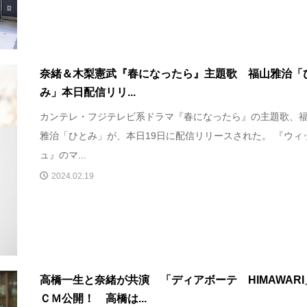
奈緒＆木梨憲武『春になったら』主題歌 福山雅治「
み」本日配信リリ...
カンテレ・フジテレビ系ドラマ『春になったら』の主題歌、
雅治「ひとみ」が、本日19日に配信リリースされた。 『ウィ
ュ』のマ...
2024.02.19
高橋一生と奈緒が共演 「ディアボーテ HIMAWARI
ＣＭ公開！ 高橋は...