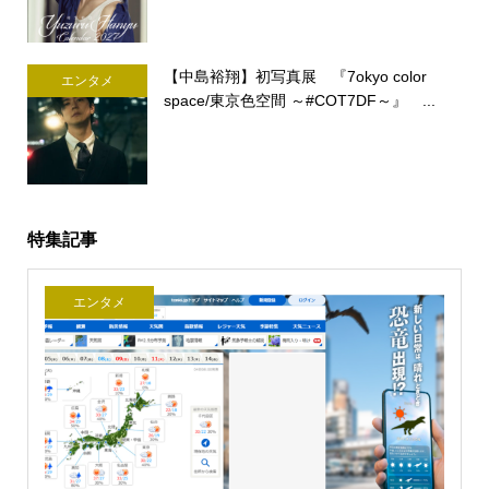
【中島裕翔】初写真展 『7okyo color
エンタメ
space/東京色空間 ～#COT7DF～』 ...
特集記事
エンタメ