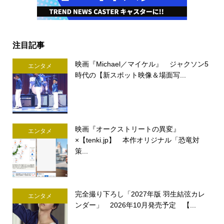
注目記事
映画『Michael／マイケル』 ジャクソン5
エンタメ
時代の【新スポット映像＆場面写...
映画『オークストリートの異変』
エンタメ
×【tenki.jp】 本作オリジナル「恐竜対
策...
完全撮り下ろし「2027年版 羽生結弦カレ
エンタメ
ンダー」 2026年10月発売予定 【...