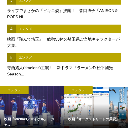
3
エンタメ
ライブでまさかの『ビキニ姿』披露！ 森口博子「ANISON＆
POPS NI...
4
エンタメ
映画『翔んで埼玉』 総勢53体の埼玉県ご当地キャラクターが
大集...
5
エンタメ
寺西拓人(timelesz)主演！ 新ドラマ『ラーメンD 松平國光
Season...
タメ
エンタメ
エン
ークストリートの異変』×...
完全撮り下ろし「2027年版 羽生結...
【中島裕
c...