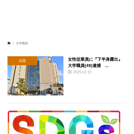
大学職員
女性従業員に『下半身露出』
話題
大学職員(49)逮捕 ...
2025.02.15