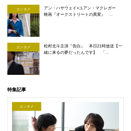
アン・ハサウェイ×ユアン・マクレガー
エンタメ
映画『オークストリートの異変』 ...
松村北斗主演『告白』 本日21時放送【一
エンタメ
緒に来るの夢だったんです】 「...
特集記事
エンタメ