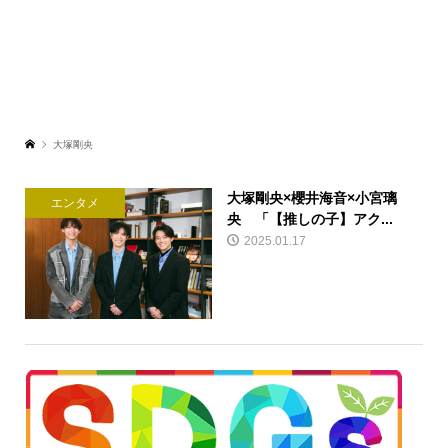
大塚剛央
大塚剛央×櫻井海音×小宮璃
エンタメ
央 「【推しの子】アク...
2025.01.17