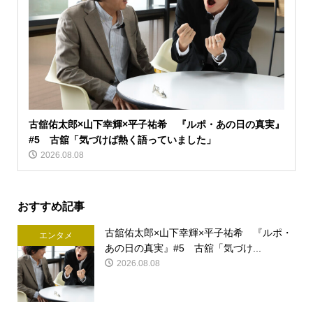
古舘佑太郎×山下幸輝×平子祐希 『ルポ・あの日の真実』
#5 古舘「気づけば熱く語っていました」
2026.08.08
おすすめ記事
古舘佑太郎×山下幸輝×平子祐希 『ルポ・
エンタメ
あの日の真実』#5 古舘「気づけ...
2026.08.08