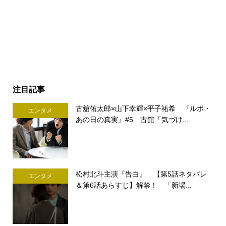
注目記事
古舘佑太郎×山下幸輝×平子祐希 『ルポ・
エンタメ
あの日の真実』#5 古舘「気づけ...
松村北斗主演『告白』 【第5話ネタバレ
エンタメ
＆第6話あらすじ】解禁！ 「新場...