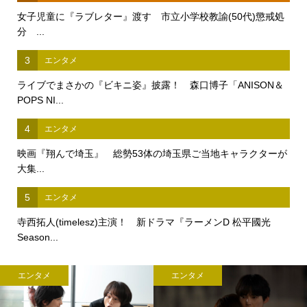
女子児童に『ラブレター』渡す 市立小学校教諭(50代)懲戒処
分 ...
3
エンタメ
ライブでまさかの『ビキニ姿』披露！ 森口博子「ANISON＆
POPS NI...
4
エンタメ
映画『翔んで埼玉』 総勢53体の埼玉県ご当地キャラクターが
大集...
5
エンタメ
寺西拓人(timelesz)主演！ 新ドラマ『ラーメンD 松平國光
Season...
エンタメ
エンタメ