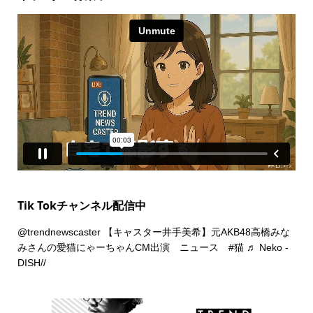
Tik Tokチャンネル配信中
@trendnewscaster
【キャスター井手美希】元AKB48高橋みな
みさんの愛猫にゃーちゃんCM出演 ニュース
#猫
♬ Neko -
DISH//