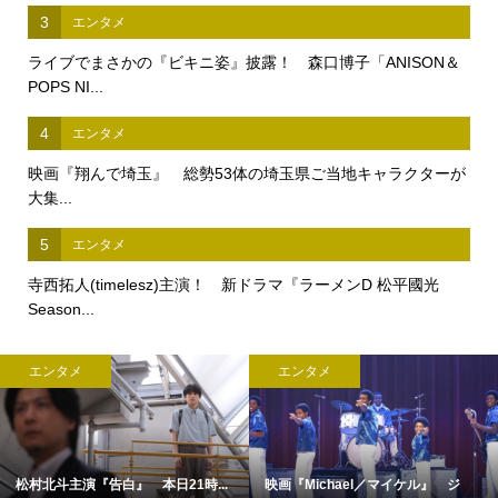
3
エンタメ
ライブでまさかの『ビキニ姿』披露！ 森口博子「ANISON＆
POPS NI...
4
エンタメ
映画『翔んで埼玉』 総勢53体の埼玉県ご当地キャラクターが
大集...
5
エンタメ
寺西拓人(timelesz)主演！ 新ドラマ『ラーメンD 松平國光
Season...
エンタメ
エンタメ
松村北斗主演『告白』 本日21時...
映画『Michael／マイケル』 ジ