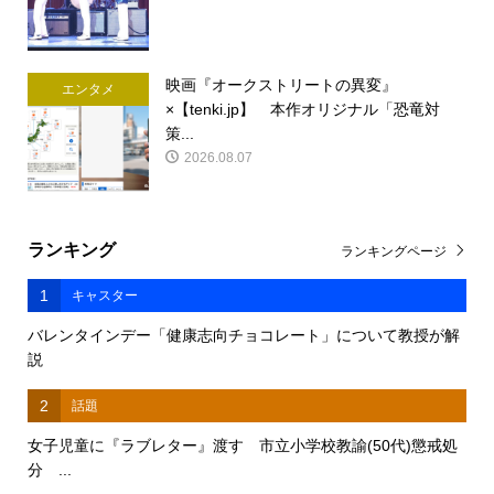
映画『オークストリートの異変』
エンタメ
×【tenki.jp】 本作オリジナル「恐竜対
策...
2026.08.07
ランキング
ランキングページ
1
キャスター
バレンタインデー「健康志向チョコレート」について教授が解
説
2
話題
女子児童に『ラブレター』渡す 市立小学校教諭(50代)懲戒処
分 ...