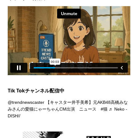
Tik Tokチャンネル配信中
@trendnewscaster
【キャスター井手美希】元AKB48高橋みな
みさんの愛猫にゃーちゃんCM出演 ニュース
#猫
♬ Neko -
DISH//