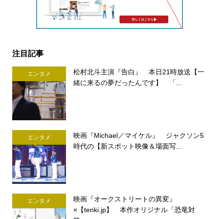
注目記事
松村北斗主演『告白』 本日21時放送【一
エンタメ
緒に来るの夢だったんです】 「...
映画『Michael／マイケル』 ジャクソン5
エンタメ
時代の【新スポット映像＆場面写...
映画『オークストリートの異変』
エンタメ
×【tenki.jp】 本作オリジナル「恐竜対