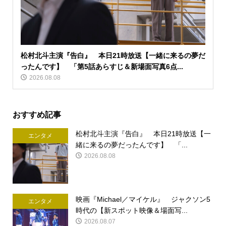
松村北斗主演『告白』 本日21時放送【一緒に来るの夢だ
ったんです】 「第5話あらすじ＆新場面写真6点...
2026.08.08
おすすめ記事
松村北斗主演『告白』 本日21時放送【一
エンタメ
緒に来るの夢だったんです】 「...
2026.08.08
映画『Michael／マイケル』 ジャクソン5
エンタメ
時代の【新スポット映像＆場面写...
2026.08.07