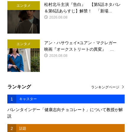
松村北斗主演『告白』 【第5話ネタバレ
エンタメ
＆第6話あらすじ】解禁！ 「新場...
2026.08.08
アン・ハサウェイ×ユアン・マクレガー
エンタメ
映画『オークストリートの異変』 ...
2026.08.08
ランキング
ランキングページ
1
キャスター
バレンタインデー「健康志向チョコレート」について教授が解
説
2
話題