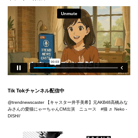
Tik Tokチャンネル配信中
@trendnewscaster
【キャスター井手美希】元AKB48高橋みな
みさんの愛猫にゃーちゃんCM出演 ニュース
#猫
♬ Neko -
DISH//