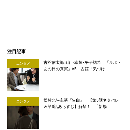
注目記事
古舘佑太郎×山下幸輝×平子祐希 『ルポ・
エンタメ
あの日の真実』#5 古舘「気づけ...
松村北斗主演『告白』 【第5話ネタバレ
エンタメ
＆第6話あらすじ】解禁！ 「新場...