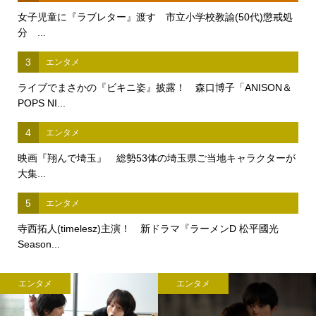
女子児童に『ラブレター』渡す 市立小学校教諭(50代)懲戒処
分 ...
3
エンタメ
ライブでまさかの『ビキニ姿』披露！ 森口博子「ANISON＆
POPS NI...
4
エンタメ
映画『翔んで埼玉』 総勢53体の埼玉県ご当地キャラクターが
大集...
5
エンタメ
寺西拓人(timelesz)主演！ 新ドラマ『ラーメンD 松平國光
Season...
エンタメ
エンタメ