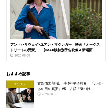
アン・ハサウェイ×ユアン・マクレガー 映画『オークス
トリートの異変』 【IMAX版特別予告映像＆新場面...
2026.08.08
おすすめ記事
古舘佑太郎×山下幸輝×平子祐希 『ルポ・
エンタメ
あの日の真実』#5 古舘「気づけ...
2026.08.08