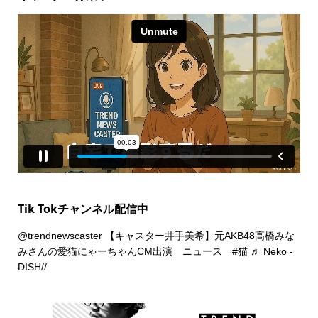
Tik Tokチャンネル配信中
@trendnewscaster
【キャスター井手美希】元AKB48高橋みな
みさんの愛猫にゃーちゃんCM出演 ニュース
#猫
♬ Neko -
DISH//