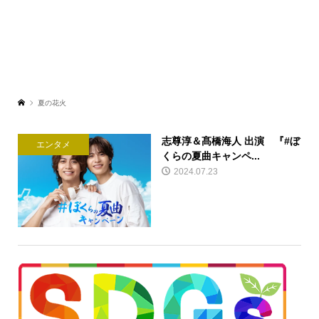
夏の花火
志尊淳＆髙橋海人 出演 『#ぼ
エンタメ
くらの夏曲キャンペ...
2024.07.23