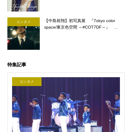
【中島裕翔】初写真展 『7okyo color
エンタメ
space/東京色空間 ～#COT7DF～』 ...
特集記事
エンタメ