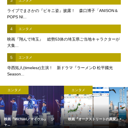
3
エンタメ
ライブでまさかの『ビキニ姿』披露！ 森口博子「ANISON＆
POPS NI...
4
エンタメ
映画『翔んで埼玉』 総勢53体の埼玉県ご当地キャラクターが
大集...
5
エンタメ
寺西拓人(timelesz)主演！ 新ドラマ『ラーメンD 松平國光
Season...
エンタメ
エンタメ
映画『Michael／マイケル』 ジ
映画『オークストリートの異変』×...
ャ...