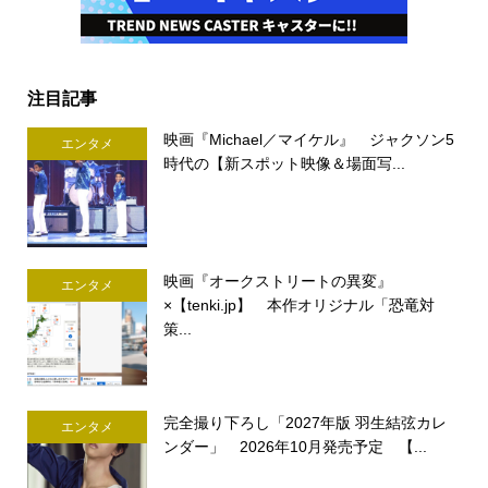
注目記事
映画『Michael／マイケル』 ジャクソン5
エンタメ
時代の【新スポット映像＆場面写...
映画『オークストリートの異変』
エンタメ
×【tenki.jp】 本作オリジナル「恐竜対
策...
完全撮り下ろし「2027年版 羽生結弦カレ
エンタメ
ンダー」 2026年10月発売予定 【...