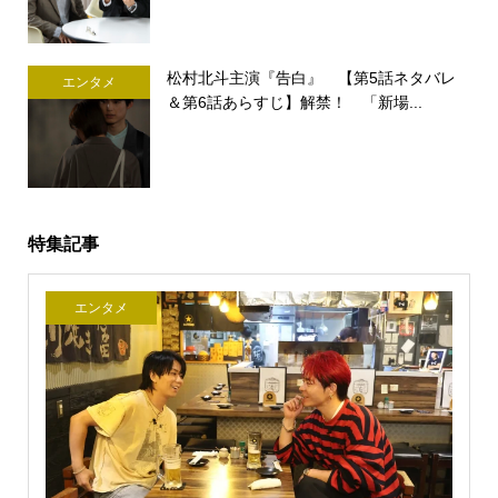
松村北斗主演『告白』 【第5話ネタバレ
エンタメ
＆第6話あらすじ】解禁！ 「新場...
特集記事
エンタメ