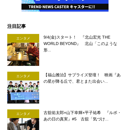
注目記事
9/4(金)スタート！ 『北山宏光 THE
エンタメ
WORLD BEYOND』 北山「このような
形...
【福山雅治】サプライズ登壇！ 映画『あ
エンタメ
の星が降る丘で、君とまた出会い...
古舘佑太郎×山下幸輝×平子祐希 『ルポ・
エンタメ
あの日の真実』#5 古舘「気づけ...