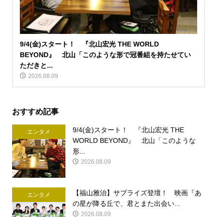
9/4(金)スタート！ 『北山宏光 THE WORLD
BEYOND』 北山「このような形で冠番組を持たせてい
ただきと...
2026.08.09
おすすめ記事
9/4(金)スタート！ 『北山宏光 THE
エンタメ
WORLD BEYOND』 北山「このような
形...
2026.08.09
【福山雅治】サプライズ登壇！ 映画『あ
エンタメ
の星が降る丘で、君とまた出会い...
2026.08.09