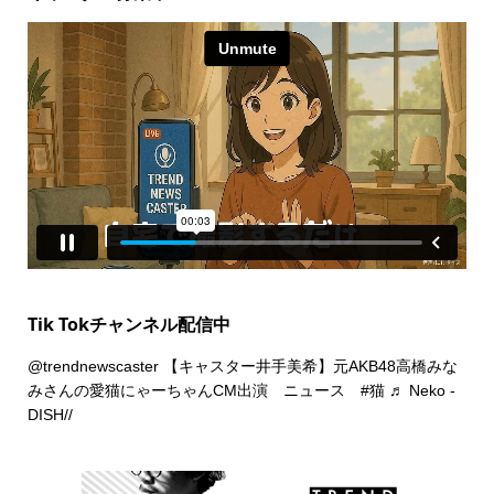
Tik Tokチャンネル配信中
@trendnewscaster
【キャスター井手美希】元AKB48高橋みな
みさんの愛猫にゃーちゃんCM出演 ニュース
#猫
♬ Neko -
DISH//