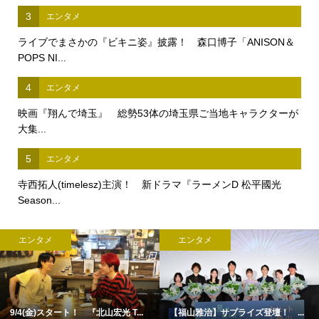
3
エンタメ
ライブでまさかの『ビキニ姿』披露！ 森口博子「ANISON＆
POPS NI...
4
エンタメ
映画『翔んで埼玉』 総勢53体の埼玉県ご当地キャラクターが
大集...
5
エンタメ
寺西拓人(timelesz)主演！ 新ドラマ『ラーメンD 松平國光
Season...
エンタメ
エンタメ
9/4(金)スタート！ 『北山宏光 T...
【福山雅治】サプライズ登壇！ ...