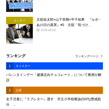
古舘佑太郎×山下幸輝×平子祐希 『ルポ・
エンタメ
あの日の真実』#5 古舘「気づけ...
2026.08.08
ランキング
ランキングページ
1
キャスター
バレンタインデー「健康志向チョコレート」について教授が解
説
2
話題
女子児童に『ラブレター』渡す 市立小学校教諭(50代)懲戒処
分 ...