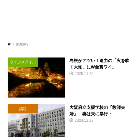
国内旅行
島根がアツい！迫力の「火を吹
ライフスタイル
く大蛇」にW金賞ワイ...
2025.11.25
大阪府立支援学校の『教師夫
話題
婦』 妻は夫に暴行・...
2024.12.28