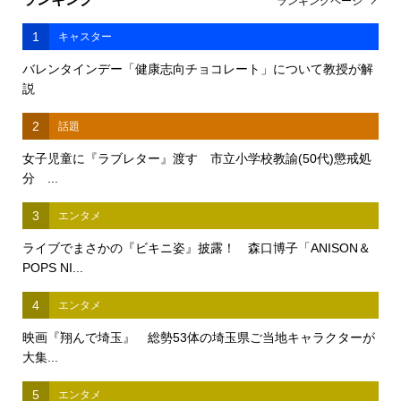
ランキングページ
1
キャスター
バレンタインデー「健康志向チョコレート」について教授が解
説
2
話題
女子児童に『ラブレター』渡す 市立小学校教諭(50代)懲戒処
分 ...
3
エンタメ
ライブでまさかの『ビキニ姿』披露！ 森口博子「ANISON＆
POPS NI...
4
エンタメ
映画『翔んで埼玉』 総勢53体の埼玉県ご当地キャラクターが
大集...
5
エンタメ