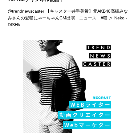
@trendnewscaster
【キャスター井手美希】元AKB48高橋みな
みさんの愛猫にゃーちゃんCM出演 ニュース
#猫
♬ Neko -
DISH//