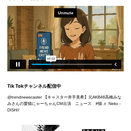
Tik Tokチャンネル配信中
@trendnewscaster
【キャスター井手美希】元AKB48高橋みな
みさんの愛猫にゃーちゃんCM出演 ニュース
#猫
♬ Neko -
DISH//