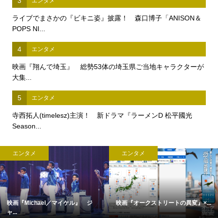
3
エンタメ
ライブでまさかの『ビキニ姿』披露！ 森口博子「ANISON＆
POPS NI...
4
エンタメ
映画『翔んで埼玉』 総勢53体の埼玉県ご当地キャラクターが
大集...
5
エンタメ
寺西拓人(timelesz)主演！ 新ドラマ『ラーメンD 松平國光
Season...
エンタメ
エンタメ
映画『Michael／マイケル』 ジ
映画『オークストリートの異変』×...
ャ...