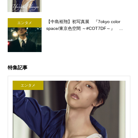
【中島裕翔】初写真展 『7okyo color
エンタメ
space/東京色空間 ～#COT7DF～』 ...
特集記事
エンタメ