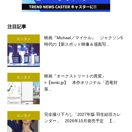
注目記事
映画『Michael／マイケル』 ジャクソン5
エンタメ
時代の【新スポット映像＆場面写...
映画『オークストリートの異変』
エンタメ
×【tenki.jp】 本作オリジナル「恐竜対
策...
完全撮り下ろし「2027年版 羽生結弦カレ
エンタメ
ンダー」 2026年10月発売予定 【...