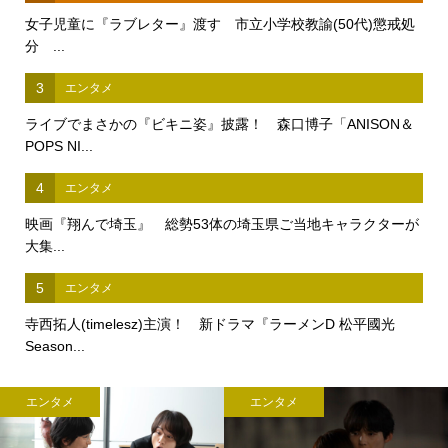
女子児童に『ラブレター』渡す 市立小学校教諭(50代)懲戒処
分 ...
3
エンタメ
ライブでまさかの『ビキニ姿』披露！ 森口博子「ANISON＆
POPS NI...
4
エンタメ
映画『翔んで埼玉』 総勢53体の埼玉県ご当地キャラクターが
大集...
5
エンタメ
寺西拓人(timelesz)主演！ 新ドラマ『ラーメンD 松平國光
Season...
メ
エンタメ
エンタ