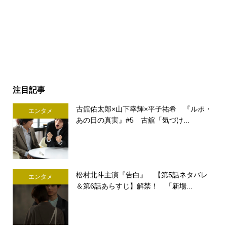
注目記事
古舘佑太郎×山下幸輝×平子祐希 『ルポ・
エンタメ
あの日の真実』#5 古舘「気づけ...
松村北斗主演『告白』 【第5話ネタバレ
エンタメ
＆第6話あらすじ】解禁！ 「新場...