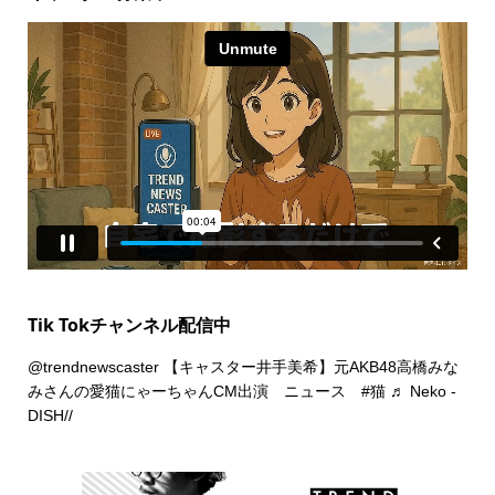
Tik Tokチャンネル配信中
@trendnewscaster
【キャスター井手美希】元AKB48高橋みな
みさんの愛猫にゃーちゃんCM出演 ニュース
#猫
♬ Neko -
DISH//