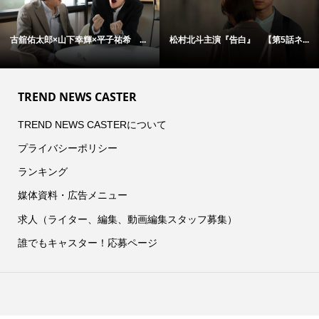
×山下幸輝×平子祐希 ...
松村北斗主演『告白』 【第5話ネ...
アン・ハサ
TREND NEWS CASTER
TREND NEWS CASTERについて
プライバシーポリシー
ランキング
媒体資料・広告メニュー
求人（ライター、編集、動画編集スタッフ募集）
誰でもキャスター！応募ページ