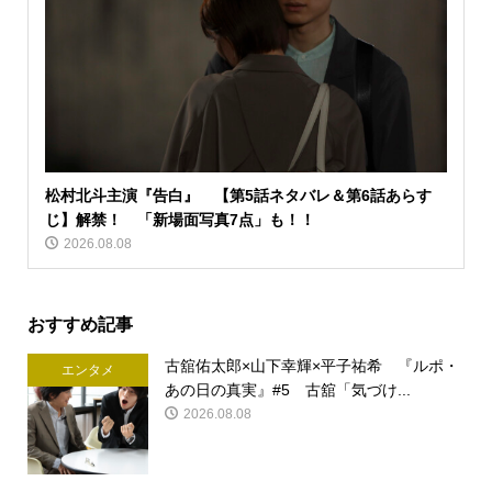
松村北斗主演『告白』 【第5話ネタバレ＆第6話あらす
じ】解禁！ 「新場面写真7点」も！！
2026.08.08
おすすめ記事
古舘佑太郎×山下幸輝×平子祐希 『ルポ・
エンタメ
あの日の真実』#5 古舘「気づけ...
2026.08.08