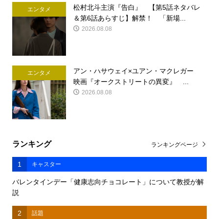
松村北斗主演『告白』 【第5話ネタバレ
エンタメ
＆第6話あらすじ】解禁！ 「新場...
2026.08.08
アン・ハサウェイ×ユアン・マクレガー
エンタメ
映画『オークストリートの異変』 ...
2026.08.08
ランキング
ランキングページ
1
キャスター
バレンタインデー「健康志向チョコレート」について教授が解
説
2
話題