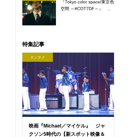
『7okyo color space/東京色
空間 ～#COT7DF～』 ...
特集記事
エンタメ
映画『Michael／マイケル』 ジャ
クソン5時代の【新スポット映像＆