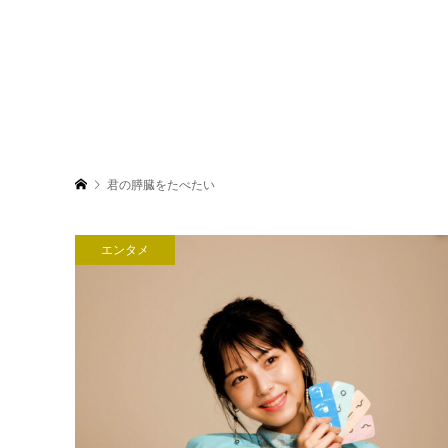
君の膵臓をたべたい
エンタメ