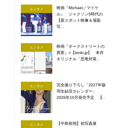
映画『Michael／マイケ
エンタメ
ル』 ジャクソン5時代の
【新スポット映像＆場面
写...
映画『オークストリートの
エンタメ
異変』×【tenki.jp】 本作
オリジナル「恐竜対策...
完全撮り下ろし「2027年版
エンタメ
羽生結弦カレンダー」
2026年10月発売予定 【...
【中島裕翔】初写真展
エンタメ