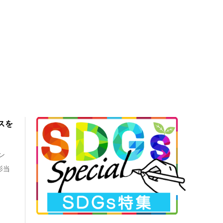
スを
ン
影当