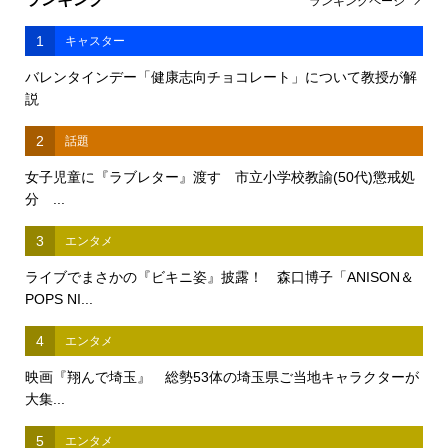
ランキングページ
1
キャスター
バレンタインデー「健康志向チョコレート」について教授が解
説
2
話題
女子児童に『ラブレター』渡す 市立小学校教諭(50代)懲戒処
分 ...
3
エンタメ
ライブでまさかの『ビキニ姿』披露！ 森口博子「ANISON＆
POPS NI...
4
エンタメ
映画『翔んで埼玉』 総勢53体の埼玉県ご当地キャラクターが
大集...
5
エンタメ