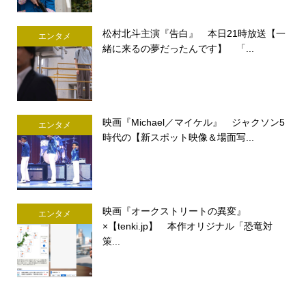
松村北斗主演『告白』 本日21時放送【一
エンタメ
緒に来るの夢だったんです】 「...
映画『Michael／マイケル』 ジャクソン5
エンタメ
時代の【新スポット映像＆場面写...
映画『オークストリートの異変』
エンタメ
×【tenki.jp】 本作オリジナル「恐竜対
策...