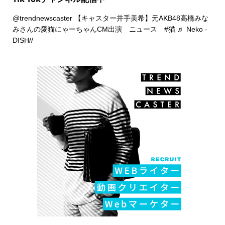
@trendnewscaster
【キャスター井手美希】元AKB48高橋みな
みさんの愛猫にゃーちゃんCM出演 ニュース
#猫
♬ Neko -
DISH//