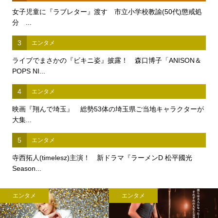
女子児童に『ラブレター』渡す 市立小学校教諭(50代)懲戒処
分 ...
3
エンタメ
ライブでまさかの『ビキニ姿』披露！ 森口博子「ANISON＆
POPS NI...
4
エンタメ
映画『翔んで埼玉』 総勢53体の埼玉県ご当地キャラクターが
大集...
5
エンタメ
寺西拓人(timelesz)主演！ 新ドラマ『ラーメンD 松平國光
Season...
エンタメ
エンタメ