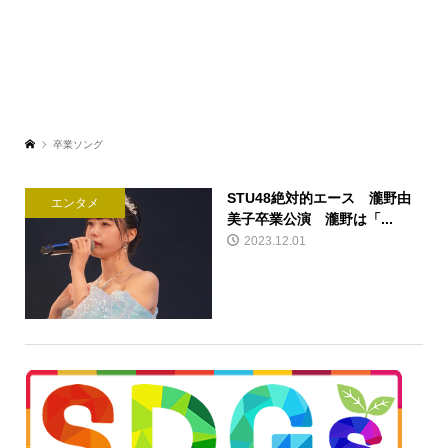
卒業ソング
STU48絶対的エース 瀧野由
エンタメ
美子卒業公演 瀧野は「...
2023.12.01