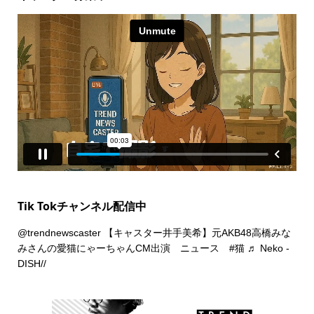
Tik Tokチャンネル配信中
@trendnewscaster
【キャスター井手美希】元AKB48高橋みな
みさんの愛猫にゃーちゃんCM出演 ニュース
#猫
♬ Neko -
DISH//