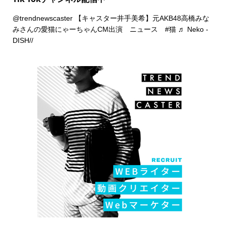
@trendnewscaster
【キャスター井手美希】元AKB48高橋みな
みさんの愛猫にゃーちゃんCM出演 ニュース
#猫
♬ Neko -
DISH//