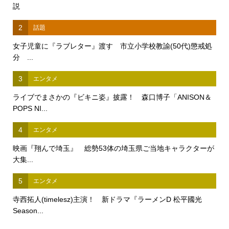
説
2
話題
女子児童に『ラブレター』渡す 市立小学校教諭(50代)懲戒処
分 ...
3
エンタメ
ライブでまさかの『ビキニ姿』披露！ 森口博子「ANISON＆
POPS NI...
4
エンタメ
映画『翔んで埼玉』 総勢53体の埼玉県ご当地キャラクターが
大集...
5
エンタメ
寺西拓人(timelesz)主演！ 新ドラマ『ラーメンD 松平國光
Season...