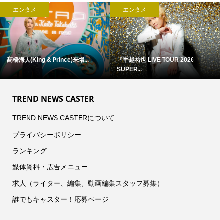
ンタメ
エンタメ
エ
也 LIVE TOUR 2026
浜田省吾 『ON THE ROAD 1988』
アン・
...
...
TREND NEWS CASTER
TREND NEWS CASTERについて
プライバシーポリシー
ランキング
媒体資料・広告メニュー
求人（ライター、編集、動画編集スタッフ募集）
誰でもキャスター！応募ページ