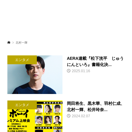
北村一輝
AERA連載『松下洸平 じゅう
エンタメ
にんといろ』書籍化決...
2025.01.16
岡田将生、黒木華、羽村仁成、
エンタメ
北村一輝、松井玲奈...
2024.02.07