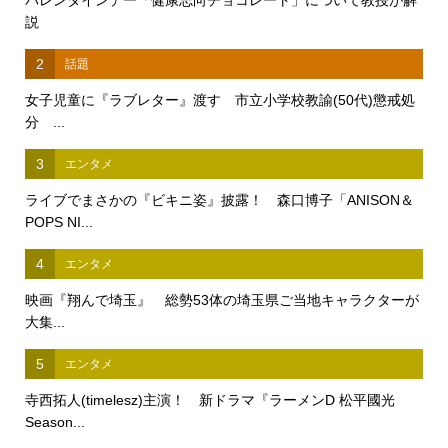
説
2
話題
女子児童に『ラブレター』渡す 市立小学校教諭(50代)懲戒処
分 ...
3
エンタメ
ライブでまさかの『ビキニ姿』披露！ 森口博子「ANISON＆
POPS NI...
4
エンタメ
映画『翔んで埼玉』 総勢53体の埼玉県ご当地キャラクターが
大集...
5
エンタメ
寺西拓人(timelesz)主演！ 新ドラマ『ラーメンD 松平國光
Season...