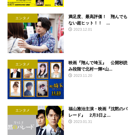
満足度、最高評価！ 翔んでも
エンタメ
ない超ヒット！！ ...
2023.12.01
映画『翔んで埼玉』 公開秒読
エンタメ
み段階で北村一輝×山...
2023.11.20
福山雅治主演・映画『沈黙のパ
エンタメ
レード』 2月3日よ...
2023.01.31