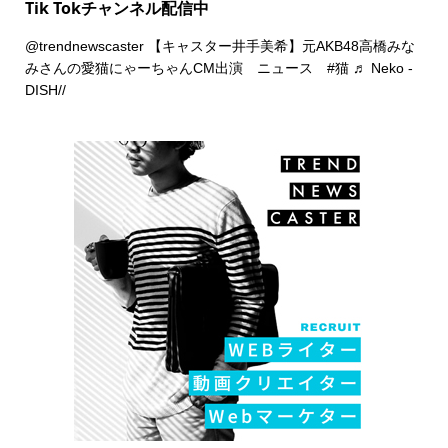
Tik Tokチャンネル配信中
@trendnewscaster
【キャスター井手美希】元AKB48高橋みな
みさんの愛猫にゃーちゃんCM出演 ニュース
#猫
♬ Neko -
DISH//