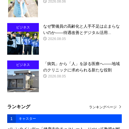
2026.08.06
なぜ警備員の高齢化と人手不足は止まらな
ビジネス
いのか――待遇改善とデジタル活用...
2026.08.05
「病気」から「人」を診る医療へ――地域
ビジネス
のクリニックに求められる新たな役割
2026.08.05
ランキング
ランキングページ
1
キャスター
バレンタインデー「健康志向チョコレート」について教授が解