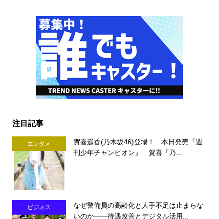
注目記事
賀喜遥香(乃木坂46)登場！ 本日発売『週
エンタメ
刊少年チャンピオン』 賀喜「乃...
なぜ警備員の高齢化と人手不足は止まらな
ビジネス
いのか――待遇改善とデジタル活用...