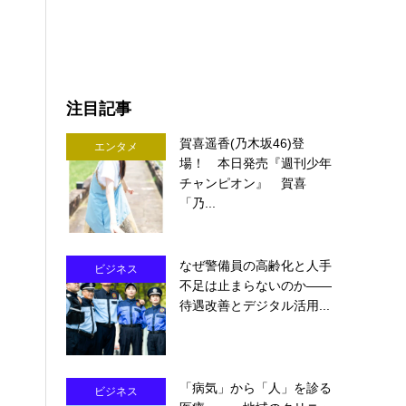
注目記事
賀喜遥香(乃木坂46)登
エンタメ
場！ 本日発売『週刊少年
チャンピオン』 賀喜
「乃...
なぜ警備員の高齢化と人手
ビジネス
不足は止まらないのか――
待遇改善とデジタル活用...
「病気」から「人」を診る
ビジネス