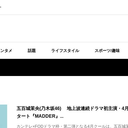
ー
エンタメ
話題
ライフスタイル
スポーツ/趣味
五百城茉央(乃木坂46) 地上波連続ドラマ初主演・4
タート『MADDER』...
カンテレ×FODドラマ枠・第二弾となる4月クールは、五百城