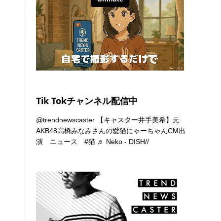
Tik Tokチャンネル配信中
@trendnewscaster
【キャスター井手美希】元
AKB48高橋みなみさんの愛猫にゃーちゃんCM出
演 ニュース
#猫
♬ Neko - DISH//