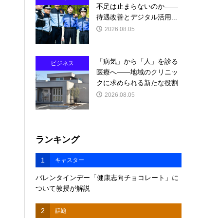
不足は止まらないのか――
待遇改善とデジタル活用...
2026.08.05
「病気」から「人」を診る
ビジネス
医療へ――地域のクリニッ
クに求められる新たな役割
2026.08.05
ランキング
1
キャスター
バレンタインデー「健康志向チョコレート」に
ついて教授が解説
2
話題