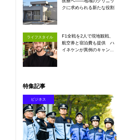
医療へ――地域のクリニッ
クに求められる新たな役割
F1全戦を2人で現地観戦、
ライフスタイル
航空券と宿泊費も提供 ハ
イネケンが異例のキャン...
特集記事
ビジネス