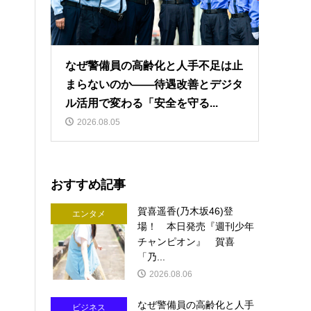
なぜ警備員の高齢化と人手不足は止
まらないのか――待遇改善とデジタ
ル活用で変わる「安全を守る...
2026.08.05
おすすめ記事
賀喜遥香(乃木坂46)登
エンタメ
場！ 本日発売『週刊少年
チャンピオン』 賀喜
「乃...
2026.08.06
なぜ警備員の高齢化と人手
ビジネス