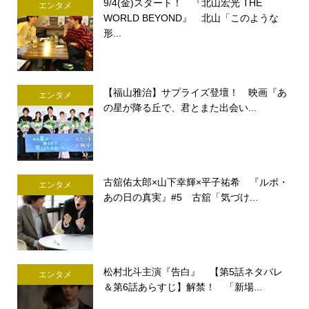
9/4(金)スタート！ 『北山宏光 THE
エンタメ
WORLD BEYOND』 北山「このような
形...
【福山雅治】サプライズ登壇！ 映画『あ
エンタメ
の星が降る丘で、君とまた出会い...
古舘佑太郎×山下幸輝×平子祐希 『ルポ・
エンタメ
あの日の真実』#5 古舘「気づけ...
松村北斗主演『告白』 【第5話ネタバレ
エンタメ
＆第6話あらすじ】解禁！ 「新場...