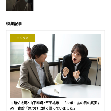
特集記事
エンタメ
古舘佑太郎×山下幸輝×平子祐希 『ルポ・あの日の真実』
#5 古舘「気づけば熱く語っていました」