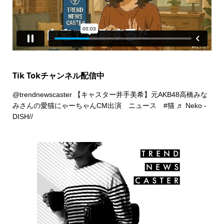
Tik Tokチャンネル配信中
@trendnewscaster
【キャスター井手美希】元AKB48高橋みな
みさんの愛猫にゃーちゃんCM出演 ニュース
#猫
♬ Neko -
DISH//