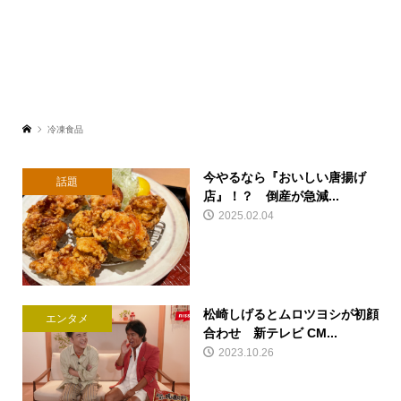
冷凍食品
今やるなら『おいしい唐揚げ
話題
店』！？ 倒産が急減...
2025.02.04
松崎しげるとムロツヨシが初顔
エンタメ
合わせ 新テレビ CM...
2023.10.26