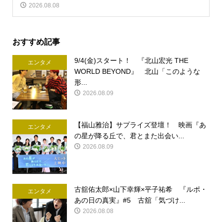
2026.08.08
おすすめ記事
9/4(金)スタート！ 『北山宏光 THE
エンタメ
WORLD BEYOND』 北山「このような
形...
2026.08.09
【福山雅治】サプライズ登壇！ 映画『あ
エンタメ
の星が降る丘で、君とまた出会い...
2026.08.09
古舘佑太郎×山下幸輝×平子祐希 『ルポ・
エンタメ
あの日の真実』#5 古舘「気づけ...
2026.08.08