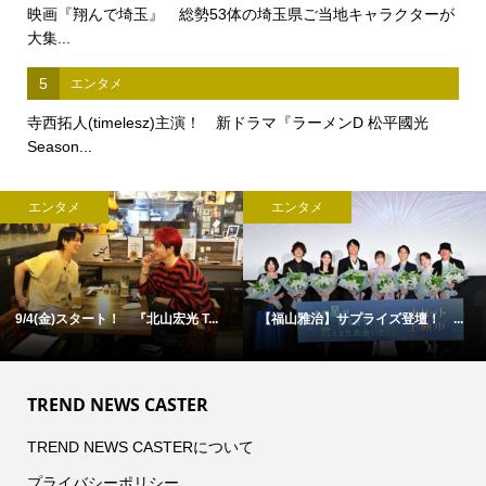
映画『翔んで埼玉』 総勢53体の埼玉県ご当地キャラクターが
大集...
5
エンタメ
寺西拓人(timelesz)主演！ 新ドラマ『ラーメンD 松平國光
Season...
エンタメ
エンタメ
9/4(金)スタート！ 『北山宏光 T...
【福山雅治】サプライズ登壇！ ...
TREND NEWS CASTER
TREND NEWS CASTERについて
プライバシーポリシー