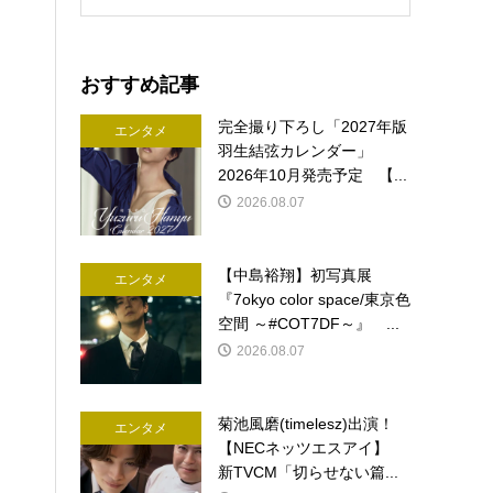
おすすめ記事
完全撮り下ろし「2027年版
エンタメ
羽生結弦カレンダー」
2026年10月発売予定 【...
2026.08.07
【中島裕翔】初写真展
エンタメ
『7okyo color space/東京色
空間 ～#COT7DF～』 ...
2026.08.07
菊池風磨(timelesz)出演！
エンタメ
【NECネッツエスアイ】
新TVCM「切らせない篇...