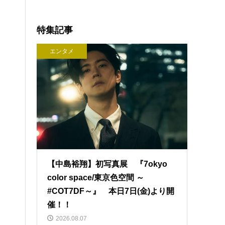
特集記事
エンタメ
【中島裕翔】初写真展 『7okyo
color space/東京色空間 ～
#COT7DF～』 本日7日(金)より開
催！！
2026.08.07