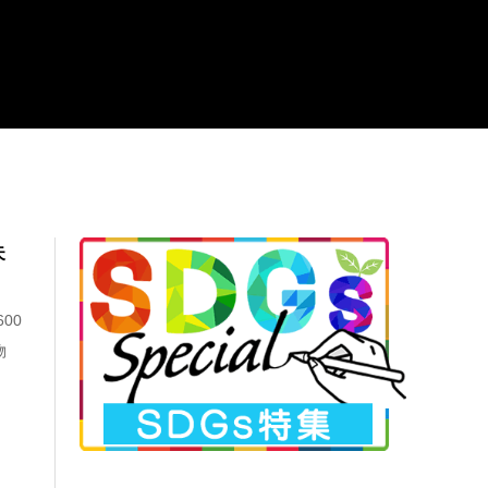
紛失
00
物