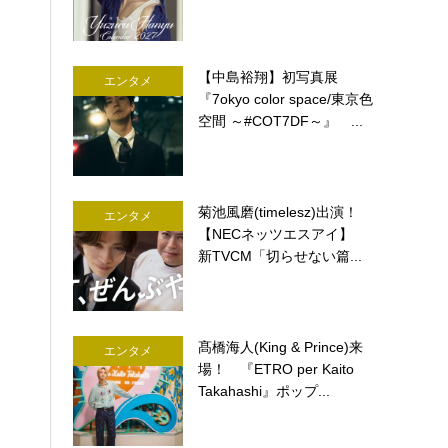
【中島裕翔】初写真展
エンタメ
『7okyo color space/東京色
空間 ～#COT7DF～』 ...
菊池風磨(timelesz)出演！
エンタメ
【NECネッツエスアイ】
新TVCM「切らせない篇...
髙橋海人(King & Prince)来
エンタメ
場！ 『ETRO per Kaito
Takahashi』ポップ...