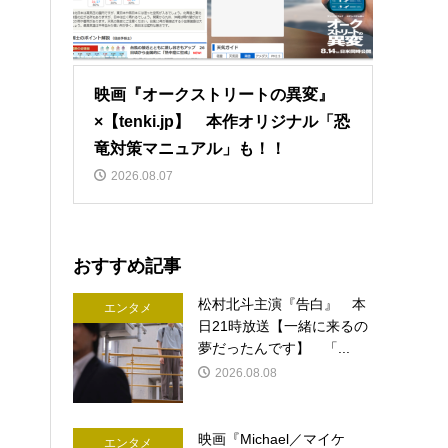
映画『オークストリートの異変』
×【tenki.jp】 本作オリジナル「恐
竜対策マニュアル」も！！
2026.08.07
おすすめ記事
松村北斗主演『告白』 本
エンタメ
日21時放送【一緒に来るの
夢だったんです】 「...
2026.08.08
映画『Michael／マイケ
エンタメ