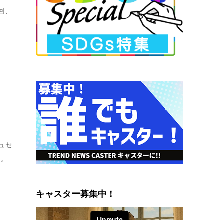
回、
ュセ
朗。
キャスター募集中！