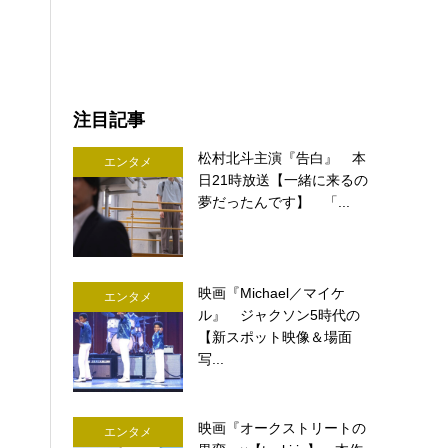
注目記事
松村北斗主演『告白』 本
エンタメ
日21時放送【一緒に来るの
夢だったんです】 「...
映画『Michael／マイケ
エンタメ
ル』 ジャクソン5時代の
【新スポット映像＆場面
写...
映画『オークストリートの
エンタメ