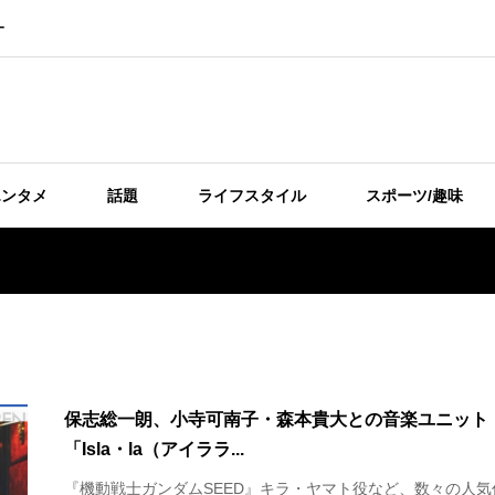
ー
エンタメ
話題
ライフスタイル
スポーツ/趣味
保志総一朗、小寺可南子・森本貴大との音楽ユニット
「Isla・la（アイララ...
『機動戦士ガンダムSEED』キラ・ヤマト役など、数々の人気