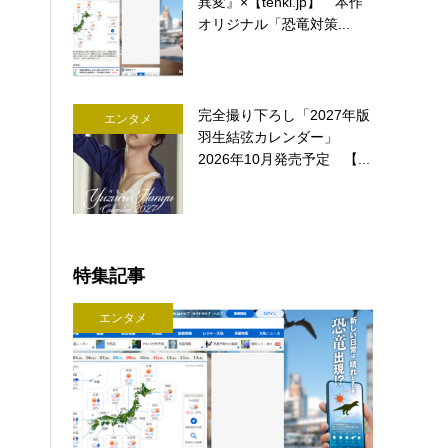
異変』×【tenki.jp】 本作
オリジナル「恐竜対策...
完全撮り下ろし「2027年版
エンタメ
羽生結弦カレンダー」
2026年10月発売予定 【...
特集記事
エンタメ