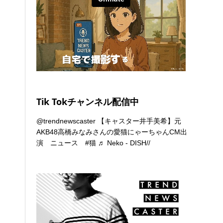
Tik Tokチャンネル配信中
@trendnewscaster
【キャスター井手美希】元
AKB48高橋みなみさんの愛猫にゃーちゃんCM出
演 ニュース
#猫
♬ Neko - DISH//