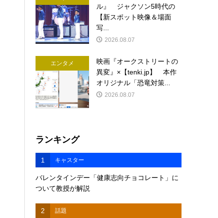
ル』 ジャクソン5時代の
【新スポット映像＆場面
写...
2026.08.07
映画『オークストリートの
エンタメ
異変』×【tenki.jp】 本作
オリジナル「恐竜対策...
2026.08.07
ランキング
1
キャスター
バレンタインデー「健康志向チョコレート」に
ついて教授が解説
2
話題