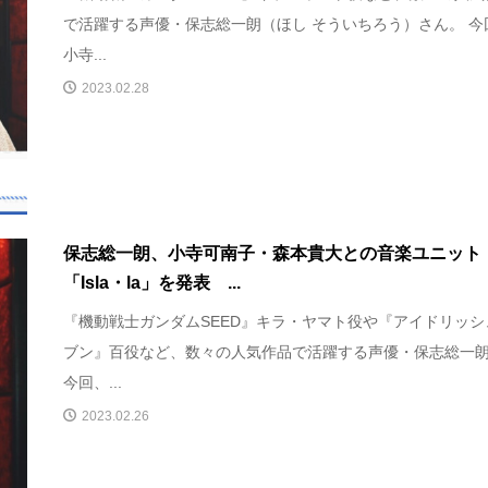
で活躍する声優・保志総一朗（ほし そういちろう）さん。 今
小寺...
2023.02.28
保志総一朗、小寺可南子・森本貴大との音楽ユニット
「Isla・la」を発表 ...
『機動戦士ガンダムSEED』キラ・ヤマト役や『アイドリッシ
ブン』百役など、数々の人気作品で活躍する声優・保志総一
今回、...
2023.02.26