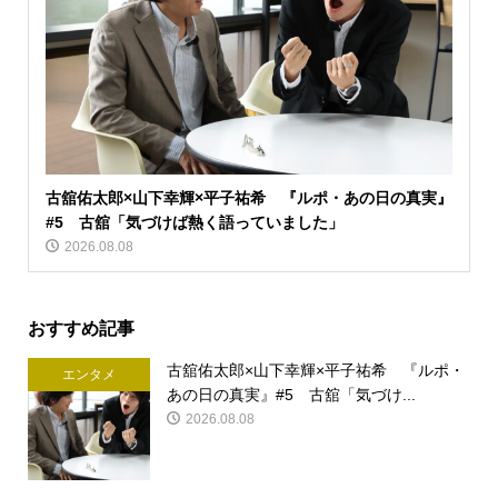
古舘佑太郎×山下幸輝×平子祐希 『ルポ・あの日の真実』
#5 古舘「気づけば熱く語っていました」
2026.08.08
おすすめ記事
古舘佑太郎×山下幸輝×平子祐希 『ルポ・
エンタメ
あの日の真実』#5 古舘「気づけ...
2026.08.08