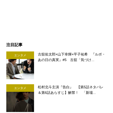
注目記事
古舘佑太郎×山下幸輝×平子祐希 『ルポ・
エンタメ
あの日の真実』#5 古舘「気づけ...
松村北斗主演『告白』 【第5話ネタバレ
エンタメ
＆第6話あらすじ】解禁！ 「新場...