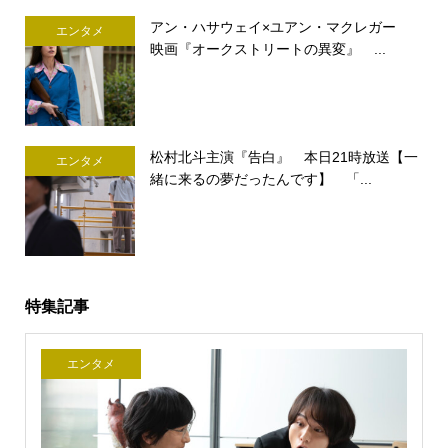
アン・ハサウェイ×ユアン・マクレガー
エンタメ
映画『オークストリートの異変』 ...
松村北斗主演『告白』 本日21時放送【一
エンタメ
緒に来るの夢だったんです】 「...
特集記事
エンタメ