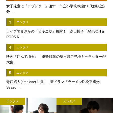
女子児童に『ラブレター』渡す 市立小学校教諭(50代)懲戒処
分 ...
3
エンタメ
ライブでまさかの『ビキニ姿』披露！ 森口博子「ANISON＆
POPS NI...
4
エンタメ
映画『翔んで埼玉』 総勢53体の埼玉県ご当地キャラクターが
大集...
5
エンタメ
寺西拓人(timelesz)主演！ 新ドラマ『ラーメンD 松平國光
Season...
エンタメ
エンタメ