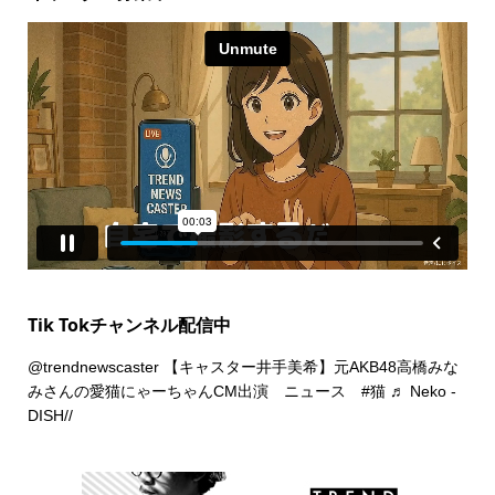
Tik Tokチャンネル配信中
@trendnewscaster
【キャスター井手美希】元AKB48高橋みな
みさんの愛猫にゃーちゃんCM出演 ニュース
#猫
♬ Neko -
DISH//