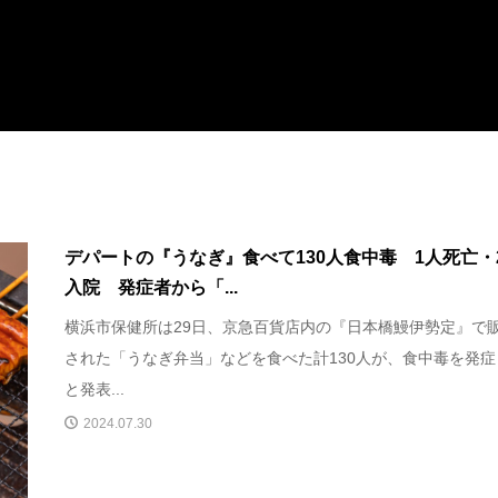
デパートの『うなぎ』食べて130人食中毒 1人死亡・
入院 発症者から「...
横浜市保健所は29日、京急百貨店内の『日本橋鰻伊勢定』で
された「うなぎ弁当」などを食べた計130人が、食中毒を発症
と発表...
2024.07.30