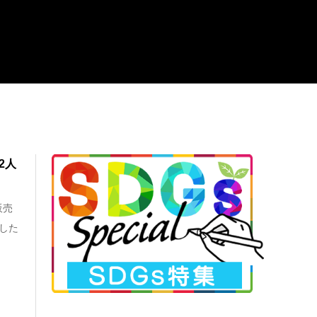
2人
販売
した