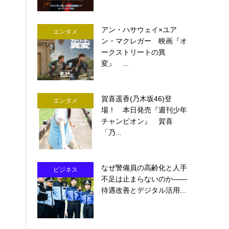
アン・ハサウェイ×ユア
エンタメ
ン・マクレガー 映画『オ
ークストリートの異
変』 ...
賀喜遥香(乃木坂46)登
エンタメ
場！ 本日発売『週刊少年
チャンピオン』 賀喜
「乃...
なぜ警備員の高齢化と人手
ビジネス
不足は止まらないのか――
待遇改善とデジタル活用...