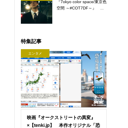
『7okyo color space/東京色
空間 ～#COT7DF～』 ...
特集記事
エンタメ
映画『オークストリートの異変』
×【tenki.jp】 本作オリジナル「恐