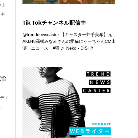
井上
 本
Tik Tokチャンネル配信中
@trendnewscaster
【キャスター井手美希】元
AKB48高橋みなみさんの愛猫にゃーちゃんCM出
演 ニュース
#猫
♬ Neko - DISH//
で全
「ディ
上