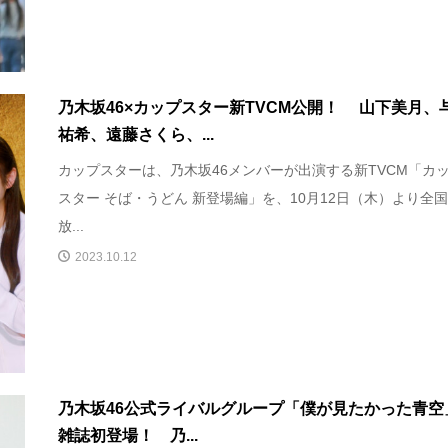
乃木坂46×カップスター新TVCM公開！ 山下美月、
祐希、遠藤さくら、...
カップスターは、乃木坂46メンバーが出演する新TVCM「カ
スター そば・うどん 新登場編」を、10月12日（木）より全
放...
2023.10.12
乃木坂46公式ライバルグループ「僕が見たかった青空
雑誌初登場！ 乃...