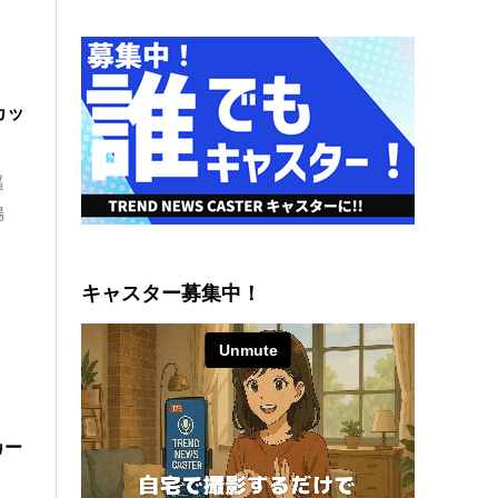
カッ
遥
場
キャスター募集中！
カー