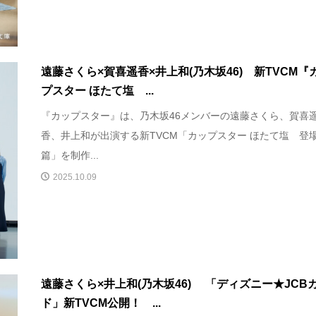
遠藤さくら×賀喜遥香×井上和(乃木坂46) 新TVCM『
プスター ほたて塩 ...
『カップスター』は、乃木坂46メンバーの遠藤さくら、賀喜
香、井上和が出演する新TVCM「カップスター ほたて塩 登
篇」を制作...
2025.10.09
遠藤さくら×井上和(乃木坂46) 「ディズニー★JCB
ド」新TVCM公開！ ...