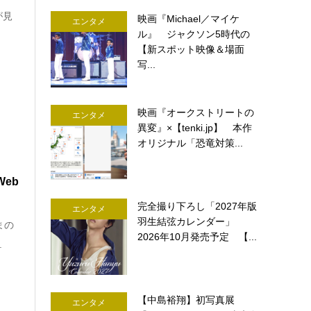
が見
映画『Michael／マイケ
エンタメ
ル』 ジャクソン5時代の
【新スポット映像＆場面
写...
映画『オークストリートの
エンタメ
異変』×【tenki.jp】 本作
オリジナル「恐竜対策...
Web
完全撮り下ろし「2027年版
エンタメ
羽生結弦カレンダー」
まの
2026年10月発売予定 【...
.
【中島裕翔】初写真展
エンタメ