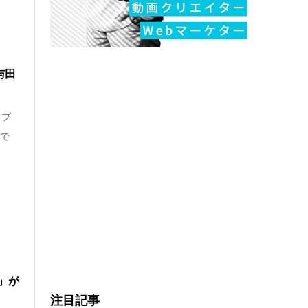
与田
ップ
国で
」が
注目記事