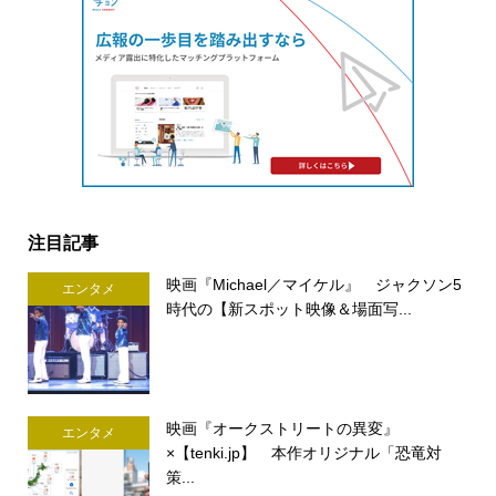
注目記事
映画『Michael／マイケル』 ジャクソン5
エンタメ
時代の【新スポット映像＆場面写...
映画『オークストリートの異変』
エンタメ
×【tenki.jp】 本作オリジナル「恐竜対
策...