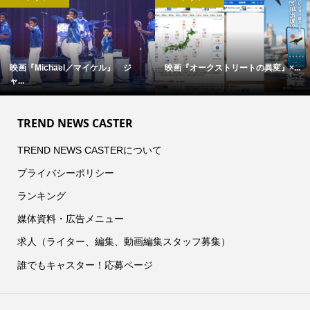
画『Michael／マイケル』 ジ
映画『オークストリートの異変』×...
完
.
TREND NEWS CASTER
TREND NEWS CASTERについて
プライバシーポリシー
ランキング
媒体資料・広告メニュー
求人（ライター、編集、動画編集スタッフ募集）
誰でもキャスター！応募ページ