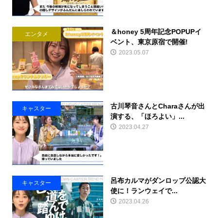
＆honey 5周年記念POPUPイ
エンタメ
ベント、東京原宿で開催!
2023.05.07
古川琴音さんとCharaさんが出
キャスター
演する、「ほろよい」...
2023.04.27
呂布カルマがダンロップ公認大
キャスター
使に！ランウェイで...
2023.04.26