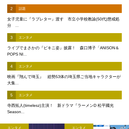
2
話題
女子児童に『ラブレター』渡す 市立小学校教諭(50代)懲戒処
分 ...
3
エンタメ
ライブでまさかの『ビキニ姿』披露！ 森口博子「ANISON＆
POPS NI...
4
エンタメ
映画『翔んで埼玉』 総勢53体の埼玉県ご当地キャラクターが
大集...
5
エンタメ
寺西拓人(timelesz)主演！ 新ドラマ『ラーメンD 松平國光
Season...
エンタメ
エンタメ