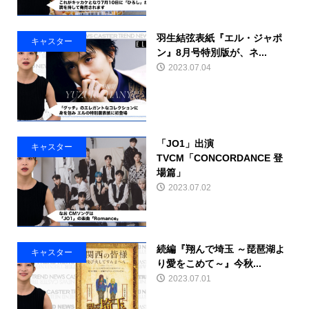
羽生結弦表紙『エル・ジャポ
キャスター
ン』8月号特別版が、ネ...
2023.07.04
「JO1」出演
キャスター
TVCM「CONCORDANCE 登
場篇」
2023.07.02
続編『翔んで埼玉 ～琵琶湖よ
キャスター
り愛をこめて～』今秋...
2023.07.01