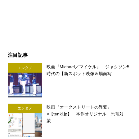
注目記事
映画『Michael／マイケル』 ジャクソン5
エンタメ
時代の【新スポット映像＆場面写...
映画『オークストリートの異変』
エンタメ
×【tenki.jp】 本作オリジナル「恐竜対
策...