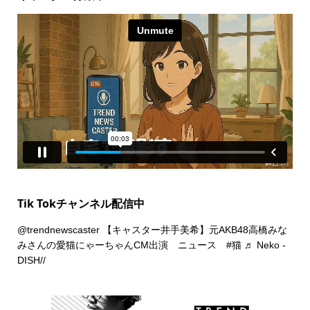
Tik Tokチャンネル配信中
@trendnewscaster
【キャスター井手美希】元AKB48高橋みな
みさんの愛猫にゃーちゃんCM出演 ニュース
#猫
♬ Neko -
DISH//