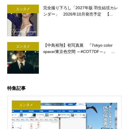
完全撮り下ろし「2027年版 羽生結弦カレ
エンタメ
ンダー」 2026年10月発売予定 【...
【中島裕翔】初写真展 『7okyo color
エンタメ
space/東京色空間 ～#COT7DF～』 ...
特集記事
エンタメ