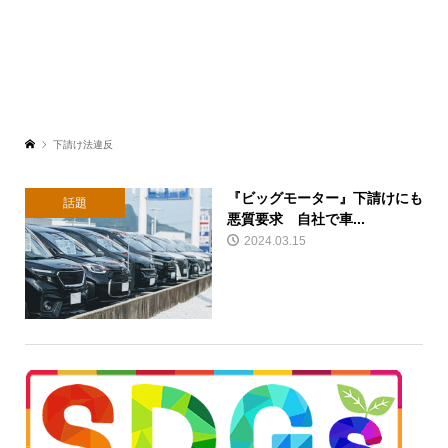
下請け法違反
『ビッグモーター』下請けにも
話題
悪質要求 自社で車...
2024.03.15