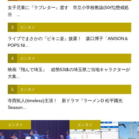
女子児童に『ラブレター』渡す 市立小学校教諭(50代)懲戒処
分 ...
3
エンタメ
ライブでまさかの『ビキニ姿』披露！ 森口博子「ANISON＆
POPS NI...
4
エンタメ
映画『翔んで埼玉』 総勢53体の埼玉県ご当地キャラクターが
大集...
5
エンタメ
寺西拓人(timelesz)主演！ 新ドラマ『ラーメンD 松平國光
Season...
エンタメ
エンタメ