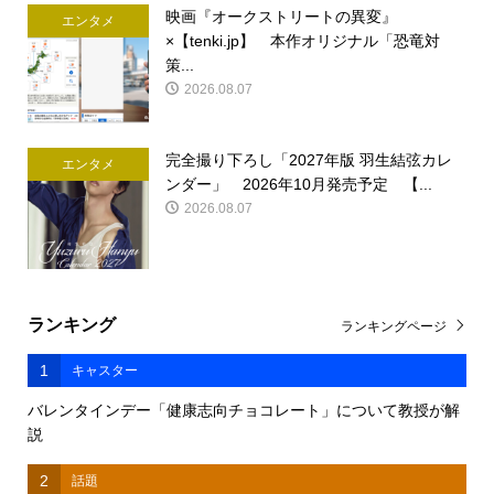
映画『オークストリートの異変』
エンタメ
×【tenki.jp】 本作オリジナル「恐竜対
策...
2026.08.07
完全撮り下ろし「2027年版 羽生結弦カレ
エンタメ
ンダー」 2026年10月発売予定 【...
2026.08.07
ランキング
ランキングページ
1
キャスター
バレンタインデー「健康志向チョコレート」について教授が解
説
2
話題