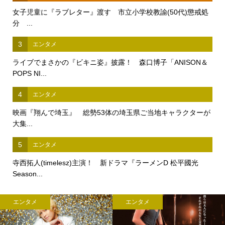
女子児童に『ラブレター』渡す 市立小学校教諭(50代)懲戒処
分 ...
3
エンタメ
ライブでまさかの『ビキニ姿』披露！ 森口博子「ANISON＆
POPS NI...
4
エンタメ
映画『翔んで埼玉』 総勢53体の埼玉県ご当地キャラクターが
大集...
5
エンタメ
寺西拓人(timelesz)主演！ 新ドラマ『ラーメンD 松平國光
Season...
エンタメ
エンタメ