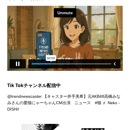
Tik Tokチャンネル配信中
@trendnewscaster
【キャスター井手美希】元AKB48高橋みな
みさんの愛猫にゃーちゃんCM出演 ニュース
#猫
♬ Neko -
DISH//