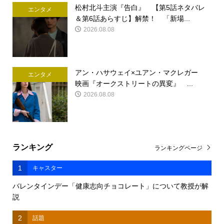
松村北斗主演『告白』 【第5話ネタバレ
エンタメ
＆第6話あらすじ】解禁！ 「新場...
2026.08.08
アン・ハサウェイ×ユアン・マクレガー
エンタメ
映画『オークストリートの異変』 ...
2026.08.08
ランキング
ランキングページ
1
キャスター
バレンタインデー「健康志向チョコレート」について教授が解
説
2
話題