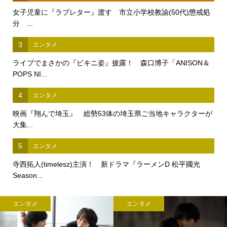
女子児童に『ラブレター』渡す 市立小学校教諭(50代)懲戒処
分 ...
3
エンタメ
ライブでまさかの『ビキニ姿』披露！ 森口博子「ANISON＆
POPS NI...
4
エンタメ
映画『翔んで埼玉』 総勢53体の埼玉県ご当地キャラクターが
大集...
5
エンタメ
寺西拓人(timelesz)主演！ 新ドラマ『ラーメンD 松平國光
Season...
エンタメ
エンタメ