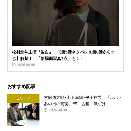
松村北斗主演『告白』 【第5話ネタバレ＆第6話あらす
じ】解禁！ 「新場面写真7点」も！！
2026.08.08
おすすめ記事
古舘佑太郎×山下幸輝×平子祐希 『ルポ・
エンタメ
あの日の真実』#5 古舘「気づけ...
2026.08.08