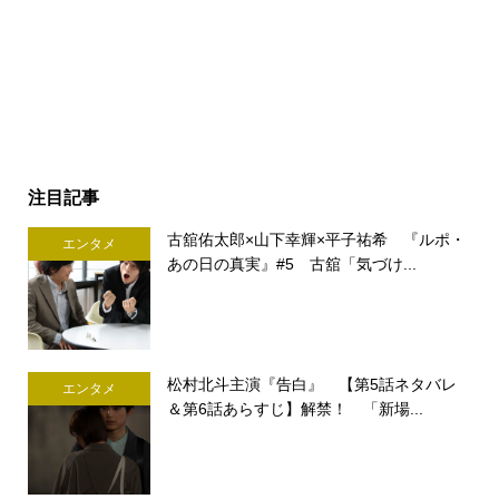
注目記事
古舘佑太郎×山下幸輝×平子祐希 『ルポ・
エンタメ
あの日の真実』#5 古舘「気づけ...
松村北斗主演『告白』 【第5話ネタバレ
エンタメ
＆第6話あらすじ】解禁！ 「新場...