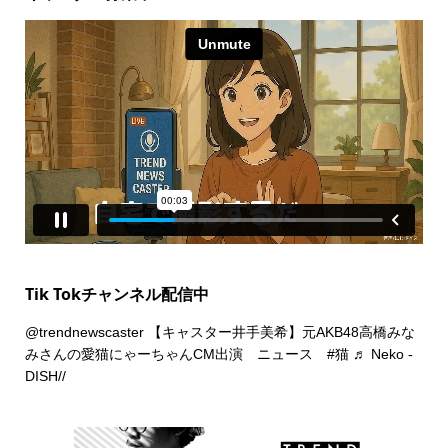
Tik Tokチャンネル配信中
@trendnewscaster
【キャスター井手美希】元AKB48高橋みな
みさんの愛猫にゃーちゃんCM出演 ニュース
#猫
♬ Neko -
DISH//