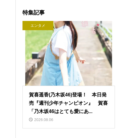
特集記事
エンタメ
賀喜遥香(乃木坂46)登場！ 本日発
売『週刊少年チャンピオン』 賀喜
「乃木坂46はとても愛にあ...
2026.08.06