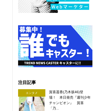
注目記事
賀喜遥香(乃木坂46)登
エンタメ
場！ 本日発売『週刊少年
チャンピオン』 賀喜
「乃...