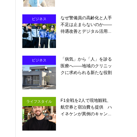
なぜ警備員の高齢化と人手
ビジネス
不足は止まらないのか――
待遇改善とデジタル活用...
「病気」から「人」を診る
ビジネス
医療へ――地域のクリニッ
クに求められる新たな役割
F1全戦を2人で現地観戦、
ライフスタイル
航空券と宿泊費も提供 ハ
イネケンが異例のキャン...