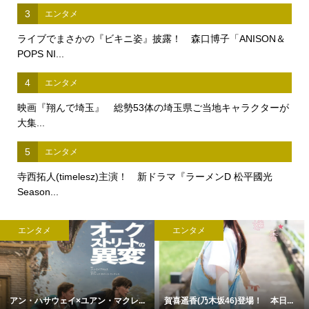
3
エンタメ
ライブでまさかの『ビキニ姿』披露！ 森口博子「ANISON＆
POPS NI...
4
エンタメ
映画『翔んで埼玉』 総勢53体の埼玉県ご当地キャラクターが
大集...
5
エンタメ
寺西拓人(timelesz)主演！ 新ドラマ『ラーメンD 松平國光
Season...
エンタメ
エンタメ
アン・ハサウェイ×ユアン・マクレ...
賀喜遥香(乃木坂46)登場！ 本日...