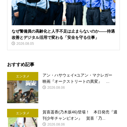
なぜ警備員の高齢化と人手不足は止まらないのか――待遇
改善とデジタル活用で変わる「安全を守る仕事」
2026.08.05
おすすめ記事
アン・ハサウェイ×ユアン・マクレガー
エンタメ
映画『オークストリートの異変』 ...
2026.08.06
賀喜遥香(乃木坂46)登場！ 本日発売『週
エンタメ
刊少年チャンピオン』 賀喜「乃...
2026.08.06