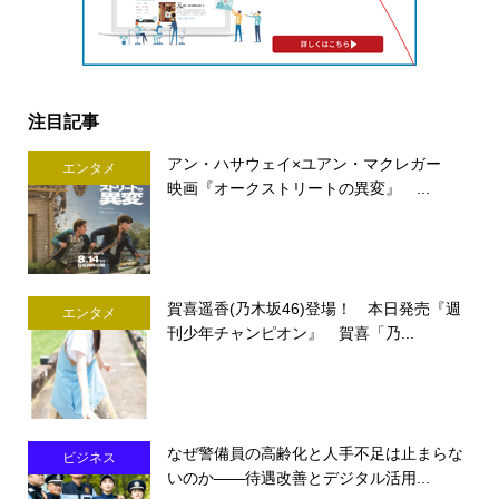
注目記事
アン・ハサウェイ×ユアン・マクレガー
エンタメ
映画『オークストリートの異変』 ...
賀喜遥香(乃木坂46)登場！ 本日発売『週
エンタメ
刊少年チャンピオン』 賀喜「乃...
なぜ警備員の高齢化と人手不足は止まらな
ビジネス
いのか――待遇改善とデジタル活用...