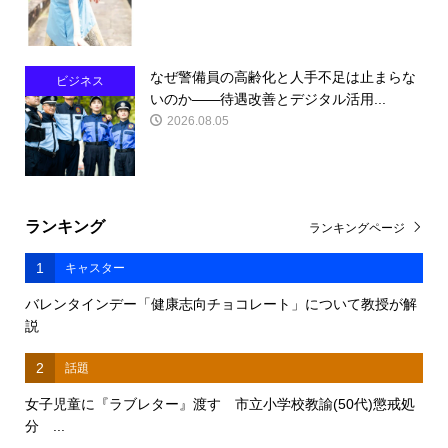
なぜ警備員の高齢化と人手不足は止まらな
ビジネス
いのか――待遇改善とデジタル活用...
2026.08.05
ランキング
ランキングページ
1
キャスター
バレンタインデー「健康志向チョコレート」について教授が解
説
2
話題
女子児童に『ラブレター』渡す 市立小学校教諭(50代)懲戒処
分 ...