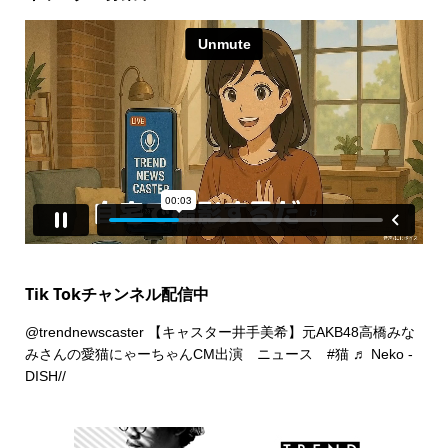
Tik Tokチャンネル配信中
@trendnewscaster
【キャスター井手美希】元AKB48高橋みな
みさんの愛猫にゃーちゃんCM出演 ニュース
#猫
♬ Neko -
DISH//