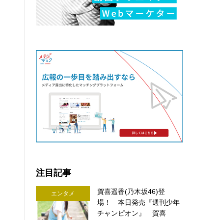
注目記事
賀喜遥香(乃木坂46)登
エンタメ
場！ 本日発売『週刊少年
チャンピオン』 賀喜