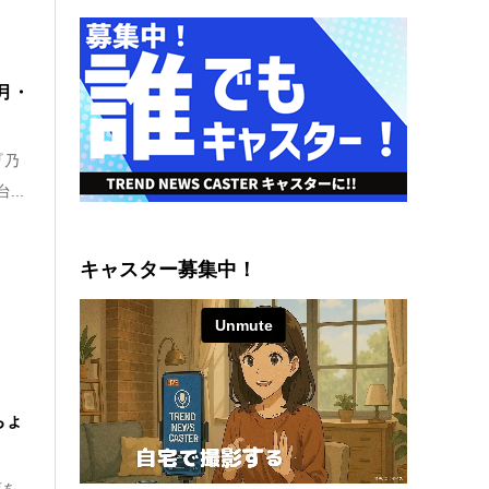
月・
『乃
..
キャスター募集中！
ちょ
育を