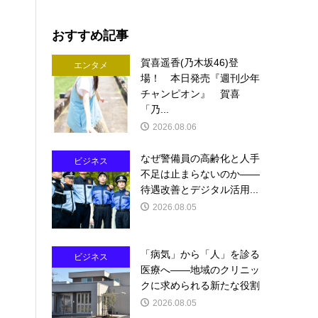
おすすめ記事
賀喜遥香(乃木坂46)登
エンタメ
場！ 本日発売『週刊少年
チャンピオン』 賀喜
「乃...
2026.08.06
なぜ警備員の高齢化と人手
ビジネス
不足は止まらないのか――
待遇改善とデジタル活用...
2026.08.05
「病気」から「人」を診る
ビジネス
医療へ――地域のクリニッ
クに求められる新たな役割
2026.08.05