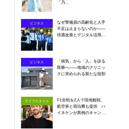
「乃...
なぜ警備員の高齢化と人手
ビジネス
不足は止まらないのか――
待遇改善とデジタル活用...
「病気」から「人」を診る
ビジネス
医療へ――地域のクリニッ
クに求められる新たな役割
F1全戦を2人で現地観戦、
ライフスタイル
航空券と宿泊費も提供 ハ
イネケンが異例のキャン...