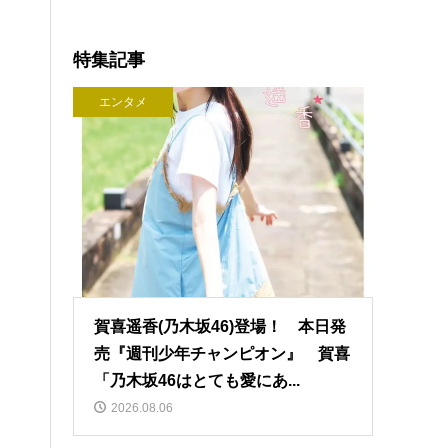
特集記事
エンタメ
賀喜遥香(乃木坂46)登場！ 本日発
売『週刊少年チャンピオン』 賀喜
「乃木坂46はとても愛にあ...
2026.08.06