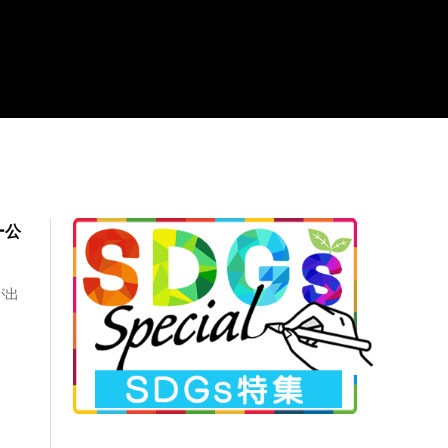
ー公
が出