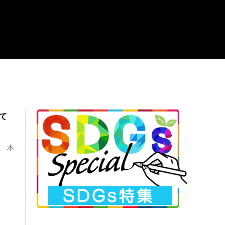
て
。 本
.