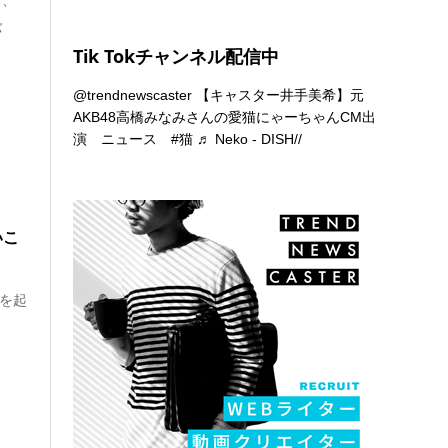
バ
Tik Tokチャンネル配信中
@trendnewscaster
【キャスター井手美希】元
AKB48高橋みなみさんの愛猫にゃーちゃんCM出
演 ニュース
#猫
♬ Neko - DISH//
いこ
手を起