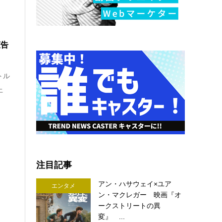
広告
トル
上
注目記事
アン・ハサウェイ×ユア
エンタメ
ン・マクレガー 映画『オ
ークストリートの異
変』 ...