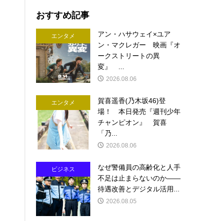
おすすめ記事
アン・ハサウェイ×ユア
エンタメ
ン・マクレガー 映画『オ
ークストリートの異
変』 ...
2026.08.06
賀喜遥香(乃木坂46)登
エンタメ
場！ 本日発売『週刊少年
チャンピオン』 賀喜
「乃...
2026.08.06
なぜ警備員の高齢化と人手
ビジネス
不足は止まらないのか――
待遇改善とデジタル活用...
2026.08.05