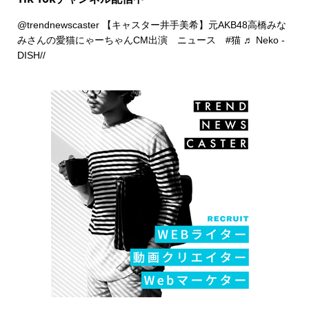
@trendnewscaster
【キャスター井手美希】元AKB48高橋みな
みさんの愛猫にゃーちゃんCM出演 ニュース
#猫
♬ Neko -
DISH//