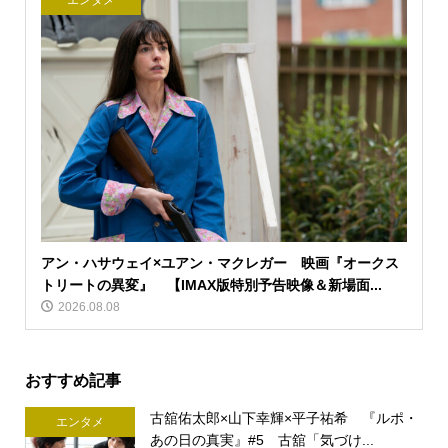
エンタメ
アン・ハサウェイ×ユアン・マクレガー 映画『オークス
トリートの異変』 【IMAX版特別予告映像＆新場面...
2026.08.08
おすすめ記事
古舘佑太郎×山下幸輝×平子祐希 『ルポ・
エンタメ
あの日の真実』#5 古舘「気づけ...