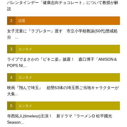
バレンタインデー「健康志向チョコレート」について教授が解
説
2
話題
女子児童に『ラブレター』渡す 市立小学校教諭(50代)懲戒処
分 ...
3
エンタメ
ライブでまさかの『ビキニ姿』披露！ 森口博子「ANISON＆
POPS NI...
4
エンタメ
映画『翔んで埼玉』 総勢53体の埼玉県ご当地キャラクターが
大集...
5
エンタメ
寺西拓人(timelesz)主演！ 新ドラマ『ラーメンD 松平國光
Season...