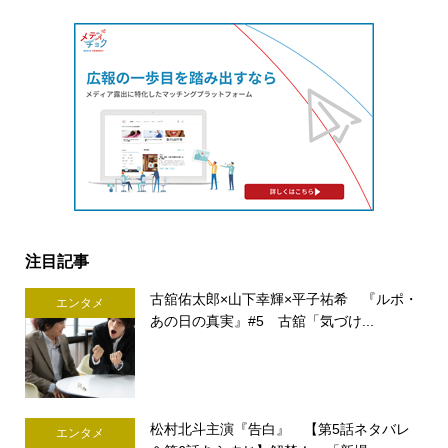
注目記事
古舘佑太郎×山下幸輝×平子祐希 『ルポ・
エンタメ
あの日の真実』#5 古舘「気づけ...
松村北斗主演『告白』 【第5話ネタバレ
エンタメ