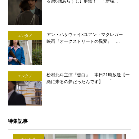
＆第6話あらすじ】解禁！ 「新場...
アン・ハサウェイ×ユアン・マクレガー
エンタメ
映画『オークストリートの異変』 ...
松村北斗主演『告白』 本日21時放送【一
エンタメ
緒に来るの夢だったんです】 「...
特集記事