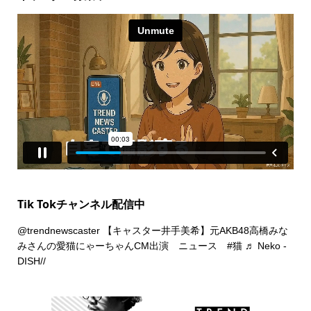
Tik Tokチャンネル配信中
@trendnewscaster
【キャスター井手美希】元AKB48高橋みな
みさんの愛猫にゃーちゃんCM出演 ニュース
#猫
♬ Neko -
DISH//