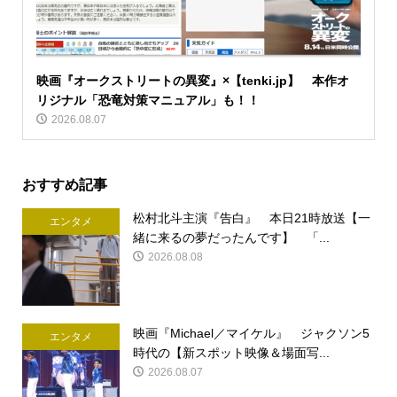
映画『オークストリートの異変』×【tenki.jp】 本作オ
リジナル「恐竜対策マニュアル」も！！
2026.08.07
おすすめ記事
松村北斗主演『告白』 本日21時放送【一
エンタメ
緒に来るの夢だったんです】 「...
2026.08.08
映画『Michael／マイケル』 ジャクソン5
エンタメ
時代の【新スポット映像＆場面写...
2026.08.07