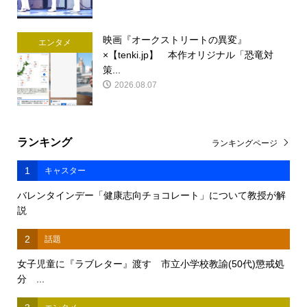
映画『オークストリートの異変』
エンタメ
×【tenki.jp】 本作オリジナル「恐竜対
策...
2026.08.07
ランキング
ランキングページ
1
キャスター
バレンタインデー「健康志向チョコレート」について教授が解
説
2
話題
女子児童に『ラブレター』渡す 市立小学校教諭(50代)懲戒処
分 ...