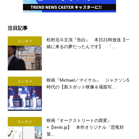
注目記事
松村北斗主演『告白』 本日21時放送【一
エンタメ
緒に来るの夢だったんです】 「...
映画『Michael／マイケル』 ジャクソン5
エンタメ
時代の【新スポット映像＆場面写...
映画『オークストリートの異変』
エンタメ
×【tenki.jp】 本作オリジナル「恐竜対
策...