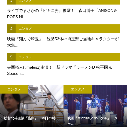
3
エンタメ
ライブでまさかの『ビキニ姿』披露！ 森口博子「ANISON＆
POPS NI...
4
エンタメ
映画『翔んで埼玉』 総勢53体の埼玉県ご当地キャラクターが
大集...
5
エンタメ
寺西拓人(timelesz)主演！ 新ドラマ『ラーメンD 松平國光
Season...
エンタメ
エンタメ
松村北斗主演『告白』 本日21時...
映画『Michael／マイケル』 ジ
ャ...