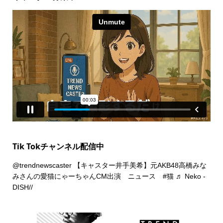
Tik Tokチャンネル配信中
@trendnewscaster
【キャスター井手美希】元AKB48高橋みな
みさんの愛猫にゃーちゃんCM出演 ニュース
#猫
♬ Neko -
DISH//