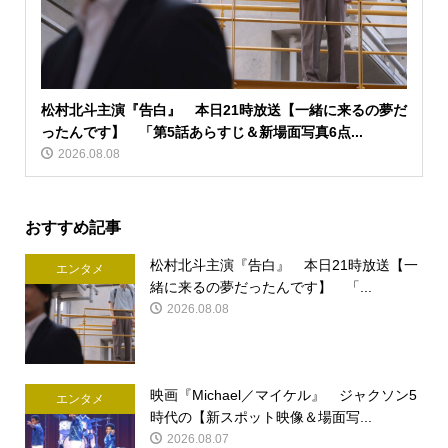
松村北斗主演『告白』 本日21時放送【一緒に来るの夢だ
ったんです】 「第5話あらすじ＆新場面写真6点...
2026.08.08
おすすめ記事
松村北斗主演『告白』 本日21時放送【一
エンタメ
緒に来るの夢だったんです】 「...
2026.08.08
映画『Michael／マイケル』 ジャクソン5
エンタメ
時代の【新スポット映像＆場面写...
2026.08.07