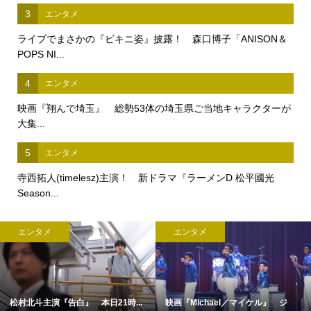
3
エンタメ
ライブでまさかの『ビキニ姿』披露！ 森口博子「ANISON＆
POPS NI...
4
エンタメ
映画『翔んで埼玉』 総勢53体の埼玉県ご当地キャラクターが
大集...
5
エンタメ
寺西拓人(timelesz)主演！ 新ドラマ『ラーメンD 松平國光
Season...
エンタメ
エンタメ
松村北斗主演『告白』 本日21時...
映画『Michael／マイケル』 ジ