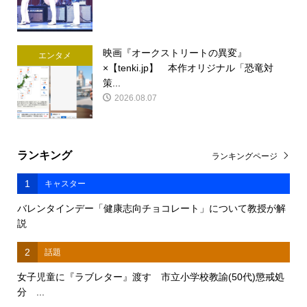
映画『オークストリートの異変』
エンタメ
×【tenki.jp】 本作オリジナル「恐竜対
策...
2026.08.07
ランキング
ランキングページ
1
キャスター
バレンタインデー「健康志向チョコレート」について教授が解
説
2
話題
女子児童に『ラブレター』渡す 市立小学校教諭(50代)懲戒処
分 ...