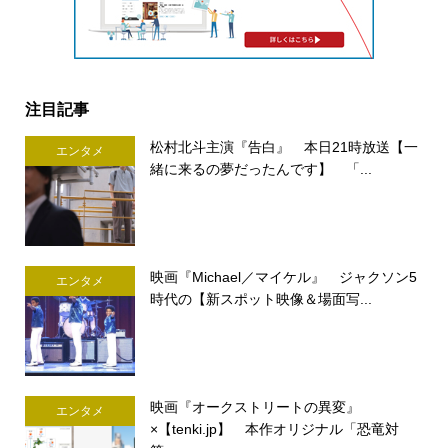
注目記事
松村北斗主演『告白』 本日21時放送【一
エンタメ
緒に来るの夢だったんです】 「...
映画『Michael／マイケル』 ジャクソン5
エンタメ
時代の【新スポット映像＆場面写...
映画『オークストリートの異変』
エンタメ
×【tenki.jp】 本作オリジナル「恐竜対