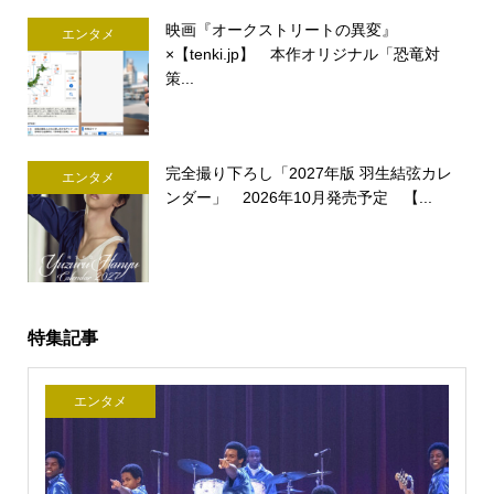
映画『オークストリートの異変』
エンタメ
×【tenki.jp】 本作オリジナル「恐竜対
策...
完全撮り下ろし「2027年版 羽生結弦カレ
エンタメ
ンダー」 2026年10月発売予定 【...
特集記事
エンタメ