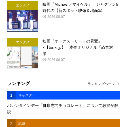
映画『Michael／マイケル』 ジャクソン5
エンタメ
時代の【新スポット映像＆場面写...
2026.08.07
映画『オークストリートの異変』
エンタメ
×【tenki.jp】 本作オリジナル「恐竜対
策...
2026.08.07
ランキング
ランキングページ
1
キャスター
バレンタインデー「健康志向チョコレート」について教授が解
説
2
話題