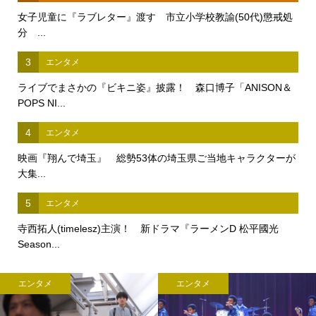
女子児童に『ラブレター』渡す 市立小学校教諭(50代)懲戒処
分 ...
3
エンタメ
ライブでまさかの『ビキニ姿』披露！ 森口博子「ANISON＆
POPS NI...
4
エンタメ
映画『翔んで埼玉』 総勢53体の埼玉県ご当地キャラクターが
大集...
5
エンタメ
寺西拓人(timelesz)主演！ 新ドラマ『ラーメンD 松平國光
Season...
エンタメ
エンタメ