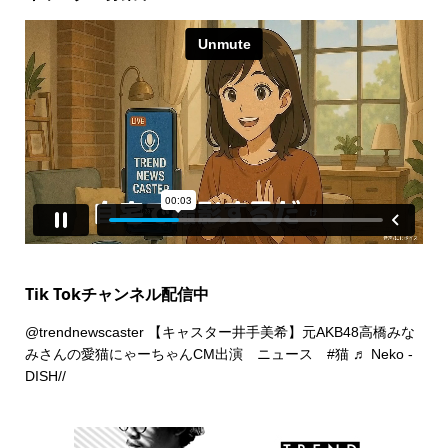
Tik Tokチャンネル配信中
@trendnewscaster
【キャスター井手美希】元AKB48高橋みな
みさんの愛猫にゃーちゃんCM出演 ニュース
#猫
♬ Neko -
DISH//