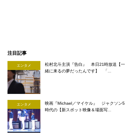
注目記事
松村北斗主演『告白』 本日21時放送【一
エンタメ
緒に来るの夢だったんです】 「...
映画『Michael／マイケル』 ジャクソン5
エンタメ
時代の【新スポット映像＆場面写...