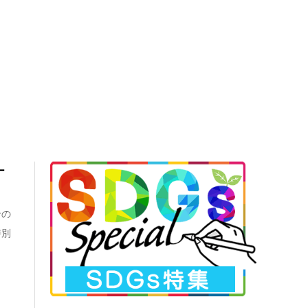
ー
ンの
特別