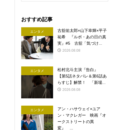
おすすめ記事
古舘佑太郎×山下幸輝×平子
エンタメ
祐希 『ルポ・あの日の真
実』#5 古舘「気づけ...
2026.08.08
松村北斗主演『告白』
エンタメ
【第5話ネタバレ＆第6話あ
らすじ】解禁！ 「新場...
2026.08.08
アン・ハサウェイ×ユア
エンタメ
ン・マクレガー 映画『オ
ークストリートの異
変』 ...