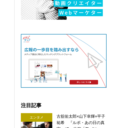
注目記事
古舘佑太郎×山下幸輝×平子
エンタメ
祐希 『ルポ・あの日の真