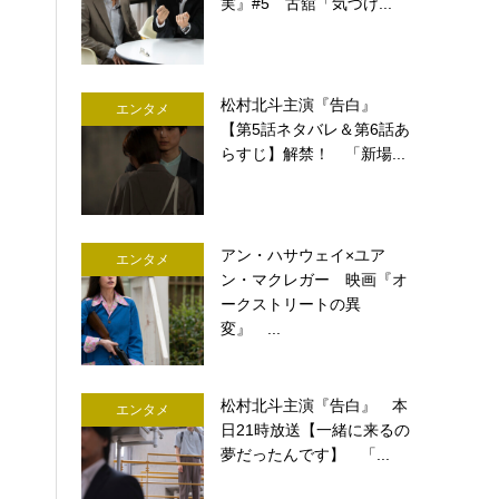
実』#5 古舘「気づけ...
松村北斗主演『告白』
エンタメ
【第5話ネタバレ＆第6話あ
らすじ】解禁！ 「新場...
アン・ハサウェイ×ユア
エンタメ
ン・マクレガー 映画『オ
ークストリートの異
変』 ...
松村北斗主演『告白』 本
エンタメ
日21時放送【一緒に来るの
夢だったんです】 「...