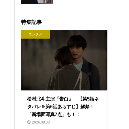
特集記事
エンタメ
松村北斗主演『告白』 【第5話ネ
タバレ＆第6話あらすじ】解禁！
「新場面写真7点」も！！
2026.08.08