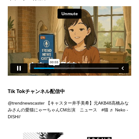
Tik Tokチャンネル配信中
@trendnewscaster
【キャスター井手美希】元AKB48高橋みな
みさんの愛猫にゃーちゃんCM出演 ニュース
#猫
♬ Neko -
DISH//