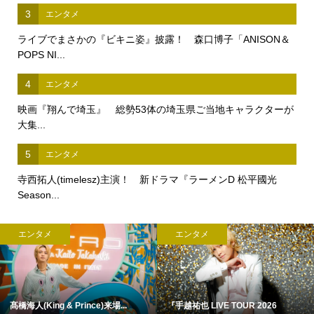
3
エンタメ
ライブでまさかの『ビキニ姿』披露！ 森口博子「ANISON＆
POPS NI...
4
エンタメ
映画『翔んで埼玉』 総勢53体の埼玉県ご当地キャラクターが
大集...
5
エンタメ
寺西拓人(timelesz)主演！ 新ドラマ『ラーメンD 松平國光
Season...
エンタメ
エンタメ
髙橋海人(King & Prince)来場...
『手越祐也 LIVE TOUR 2026