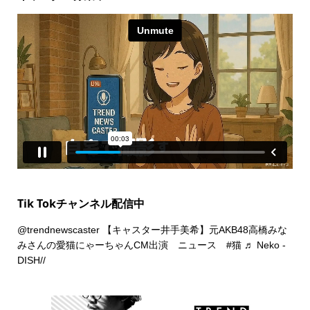
Tik Tokチャンネル配信中
@trendnewscaster
【キャスター井手美希】元AKB48高橋みな
みさんの愛猫にゃーちゃんCM出演 ニュース
#猫
♬ Neko -
DISH//