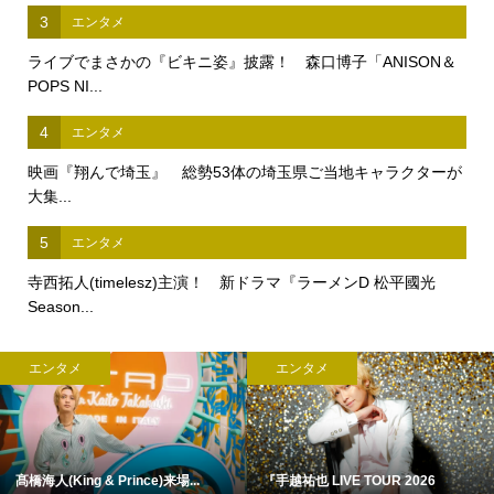
3
エンタメ
ライブでまさかの『ビキニ姿』披露！ 森口博子「ANISON＆
POPS NI...
4
エンタメ
映画『翔んで埼玉』 総勢53体の埼玉県ご当地キャラクターが
大集...
5
エンタメ
寺西拓人(timelesz)主演！ 新ドラマ『ラーメンD 松平國光
Season...
エンタメ
エンタメ
髙橋海人(King & Prince)来場...
『手越祐也 LIVE TOUR 2026