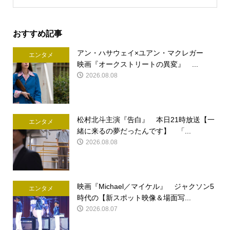
おすすめ記事
アン・ハサウェイ×ユアン・マクレガー
エンタメ
映画『オークストリートの異変』 ...
2026.08.08
松村北斗主演『告白』 本日21時放送【一
エンタメ
緒に来るの夢だったんです】 「...
2026.08.08
映画『Michael／マイケル』 ジャクソン5
エンタメ
時代の【新スポット映像＆場面写...
2026.08.07