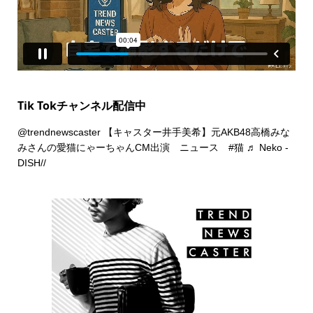
Tik Tokチャンネル配信中
@trendnewscaster
【キャスター井手美希】元AKB48高橋みな
みさんの愛猫にゃーちゃんCM出演 ニュース
#猫
♬ Neko -
DISH//