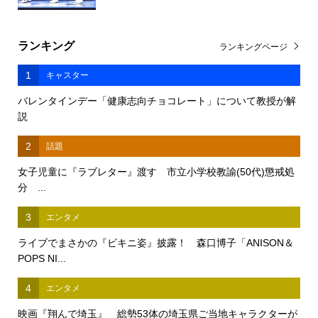
ランキング
ランキングページ
1
キャスター
バレンタインデー「健康志向チョコレート」について教授が解
説
2
話題
女子児童に『ラブレター』渡す 市立小学校教諭(50代)懲戒処
分 ...
3
エンタメ
ライブでまさかの『ビキニ姿』披露！ 森口博子「ANISON＆
POPS NI...
4
エンタメ
映画『翔んで埼玉』 総勢53体の埼玉県ご当地キャラクターが