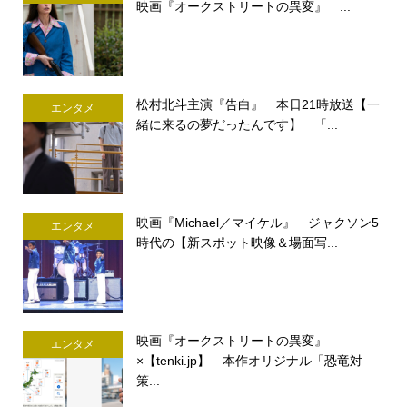
映画『オークストリートの異変』 ...
松村北斗主演『告白』 本日21時放送【一
エンタメ
緒に来るの夢だったんです】 「...
映画『Michael／マイケル』 ジャクソン5
エンタメ
時代の【新スポット映像＆場面写...
映画『オークストリートの異変』
エンタメ
×【tenki.jp】 本作オリジナル「恐竜対
策...