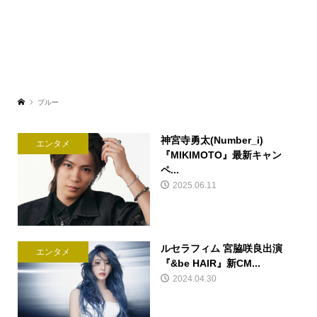
ブルー
神宮寺勇太(Number_i)
エンタメ
『MIKIMOTO』最新キャン
ペ...
2025.06.11
ルセラフィム 宮脇咲良出演
エンタメ
『&be HAIR』新CM...
2024.04.30