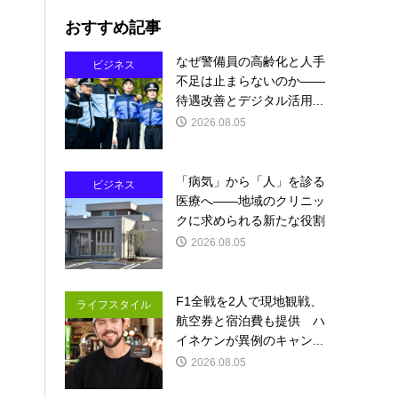
おすすめ記事
なぜ警備員の高齢化と人手
ビジネス
不足は止まらないのか――
待遇改善とデジタル活用...
2026.08.05
「病気」から「人」を診る
ビジネス
医療へ――地域のクリニッ
クに求められる新たな役割
2026.08.05
F1全戦を2人で現地観戦、
ライフスタイル
航空券と宿泊費も提供 ハ
イネケンが異例のキャン...
2026.08.05