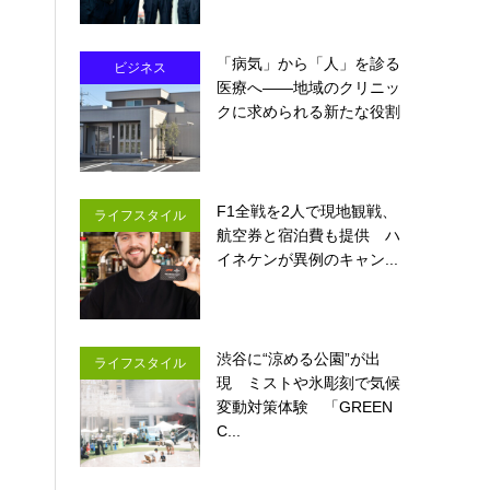
「病気」から「人」を診る
ビジネス
医療へ――地域のクリニッ
クに求められる新たな役割
F1全戦を2人で現地観戦、
ライフスタイル
航空券と宿泊費も提供 ハ
イネケンが異例のキャン...
渋谷に“涼める公園”が出
ライフスタイル
現 ミストや氷彫刻で気候
変動対策体験 「GREEN
C...