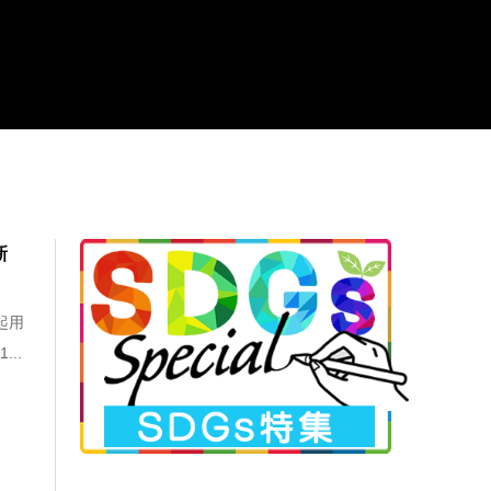
新
起用
..