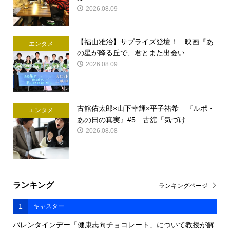
2026.08.09
【福山雅治】サプライズ登壇！ 映画『あ
エンタメ
の星が降る丘で、君とまた出会い...
2026.08.09
古舘佑太郎×山下幸輝×平子祐希 『ルポ・
エンタメ
あの日の真実』#5 古舘「気づけ...
2026.08.08
ランキング
ランキングページ
1
キャスター
バレンタインデー「健康志向チョコレート」について教授が解