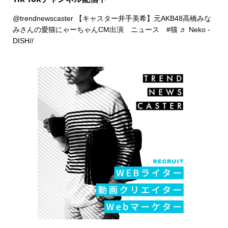
@trendnewscaster
【キャスター井手美希】元AKB48高橋みな
みさんの愛猫にゃーちゃんCM出演 ニュース
#猫
♬ Neko -
DISH//