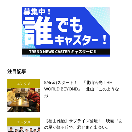
注目記事
9/4(金)スタート！ 『北山宏光 THE
エンタメ
WORLD BEYOND』 北山「このような
形...
【福山雅治】サプライズ登壇！ 映画『あ
エンタメ
の星が降る丘で、君とまた出会い...