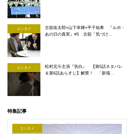
古舘佑太郎×山下幸輝×平子祐希 『ルポ・
エンタメ
あの日の真実』#5 古舘「気づけ...
松村北斗主演『告白』 【第5話ネタバレ
エンタメ
＆第6話あらすじ】解禁！ 「新場...
特集記事
エンタメ