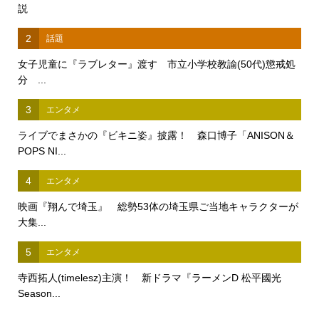
説
2
話題
女子児童に『ラブレター』渡す 市立小学校教諭(50代)懲戒処
分 ...
3
エンタメ
ライブでまさかの『ビキニ姿』披露！ 森口博子「ANISON＆
POPS NI...
4
エンタメ
映画『翔んで埼玉』 総勢53体の埼玉県ご当地キャラクターが
大集...
5
エンタメ
寺西拓人(timelesz)主演！ 新ドラマ『ラーメンD 松平國光
Season...