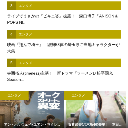
3
エンタメ
ライブでまさかの『ビキニ姿』披露！ 森口博子「ANISON＆
POPS NI...
4
エンタメ
映画『翔んで埼玉』 総勢53体の埼玉県ご当地キャラクターが
大集...
5
エンタメ
寺西拓人(timelesz)主演！ 新ドラマ『ラーメンD 松平國光
Season...
エンタメ
エンタメ
アン・ハサウェイ×ユアン・マクレ...
賀喜遥香(乃木坂46)登場！ 本日...