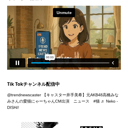
Tik Tokチャンネル配信中
@trendnewscaster
【キャスター井手美希】元AKB48高橋みな
みさんの愛猫にゃーちゃんCM出演 ニュース
#猫
♬ Neko -
DISH//