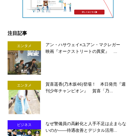
注目記事
アン・ハサウェイ×ユアン・マクレガー
エンタメ
映画『オークストリートの異変』 ...
賀喜遥香(乃木坂46)登場！ 本日発売『週
エンタメ
刊少年チャンピオン』 賀喜「乃...
なぜ警備員の高齢化と人手不足は止まらな
ビジネス
いのか――待遇改善とデジタル活用...