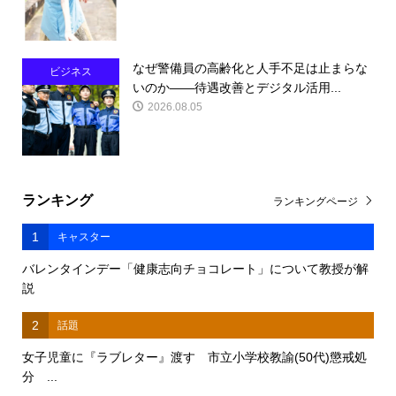
なぜ警備員の高齢化と人手不足は止まらな
ビジネス
いのか――待遇改善とデジタル活用...
2026.08.05
ランキング
ランキングページ
1
キャスター
バレンタインデー「健康志向チョコレート」について教授が解
説
2
話題
女子児童に『ラブレター』渡す 市立小学校教諭(50代)懲戒処
分 ...