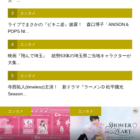
3
エンタメ
ライブでまさかの『ビキニ姿』披露！ 森口博子「ANISON＆
POPS NI...
4
エンタメ
映画『翔んで埼玉』 総勢53体の埼玉県ご当地キャラクターが
大集...
5
エンタメ
寺西拓人(timelesz)主演！ 新ドラマ『ラーメンD 松平國光
Season...
エンタメ
エンタメ