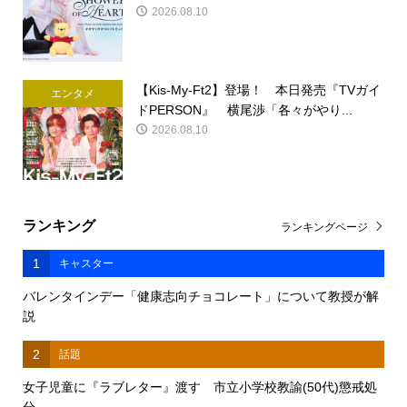
2026.08.10
【Kis-My-Ft2】登場！ 本日発売『TVガイ
エンタメ
ドPERSON』 横尾渉「各々がやり...
2026.08.10
ランキング
ランキングページ
1
キャスター
バレンタインデー「健康志向チョコレート」について教授が解
説
2
話題
女子児童に『ラブレター』渡す 市立小学校教諭(50代)懲戒処
分 ...