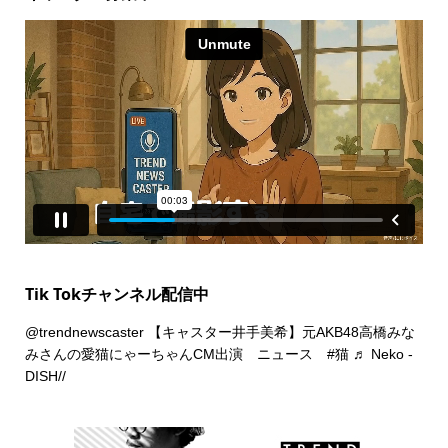
Tik Tokチャンネル配信中
@trendnewscaster
【キャスター井手美希】元AKB48高橋みな
みさんの愛猫にゃーちゃんCM出演 ニュース
#猫
♬ Neko -
DISH//