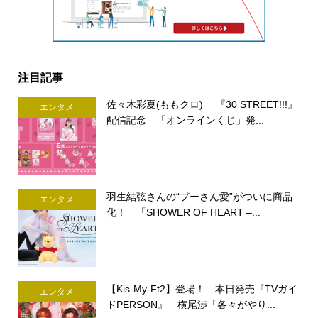
注目記事
佐々木彩夏(ももクロ) 『30 STREET!!!』
エンタメ
配信記念 「オンラインくじ」発...
羽生結弦さんの“プーさん愛”がついに商品
エンタメ
化！ 「SHOWER OF HEART –...
【Kis-My-Ft2】登場！ 本日発売『TVガイ
エンタメ
ドPERSON』 横尾渉「各々がやり...