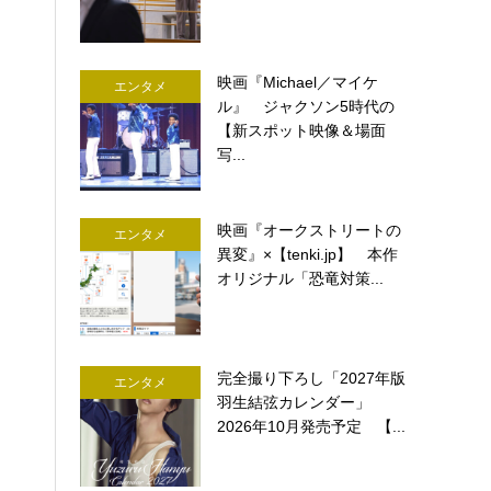
映画『Michael／マイケ
エンタメ
ル』 ジャクソン5時代の
【新スポット映像＆場面
写...
映画『オークストリートの
エンタメ
異変』×【tenki.jp】 本作
オリジナル「恐竜対策...
完全撮り下ろし「2027年版
エンタメ
羽生結弦カレンダー」
2026年10月発売予定 【...