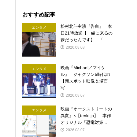
おすすめ記事
松村北斗主演『告白』 本
エンタメ
日21時放送【一緒に来るの
夢だったんです】 「...
2026.08.08
映画『Michael／マイケ
エンタメ
ル』 ジャクソン5時代の
【新スポット映像＆場面
写...
2026.08.07
映画『オークストリートの
エンタメ
異変』×【tenki.jp】 本作
オリジナル「恐竜対策...
2026.08.07