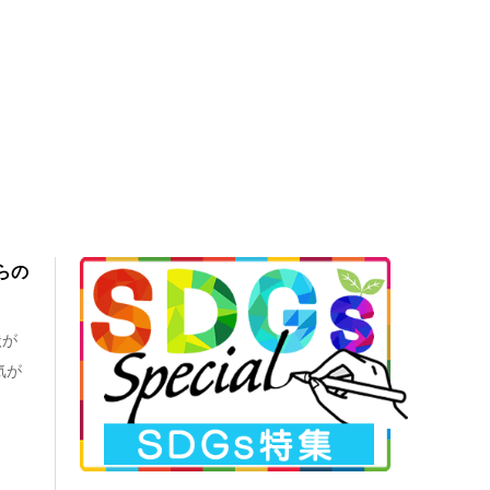
らの
状が
気が