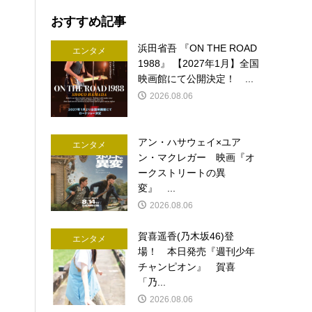
おすすめ記事
浜田省吾 『ON THE ROAD
エンタメ
1988』 【2027年1月】全国
映画館にて公開決定！ ...
2026.08.06
アン・ハサウェイ×ユア
エンタメ
ン・マクレガー 映画『オ
ークストリートの異
変』 ...
2026.08.06
賀喜遥香(乃木坂46)登
エンタメ
場！ 本日発売『週刊少年
チャンピオン』 賀喜
「乃...
2026.08.06