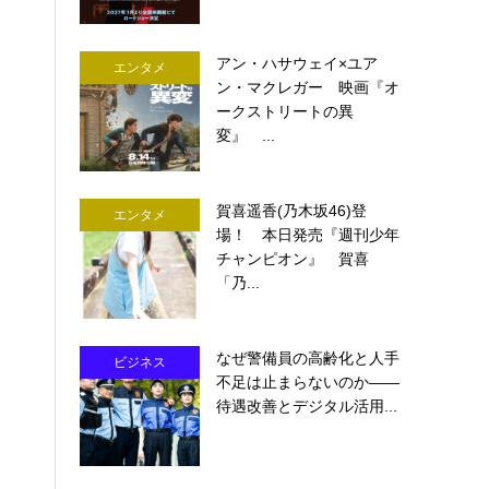
アン・ハサウェイ×ユア
エンタメ
ン・マクレガー 映画『オ
ークストリートの異
変』 ...
賀喜遥香(乃木坂46)登
エンタメ
場！ 本日発売『週刊少年
チャンピオン』 賀喜
「乃...
なぜ警備員の高齢化と人手
ビジネス
不足は止まらないのか――
待遇改善とデジタル活用...