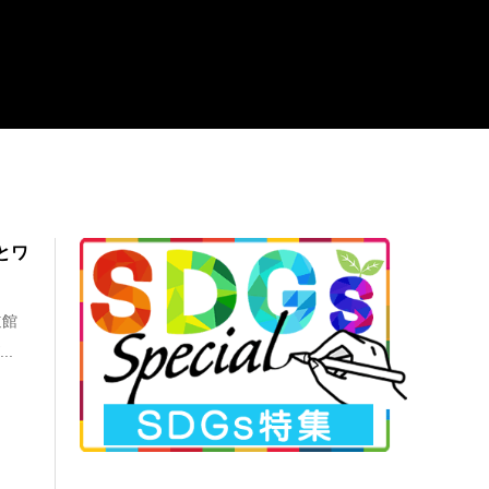
とワ
道館
..