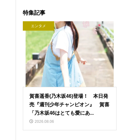
特集記事
エンタメ
賀喜遥香(乃木坂46)登場！ 本日発
売『週刊少年チャンピオン』 賀喜
「乃木坂46はとても愛にあ...
2026.08.06