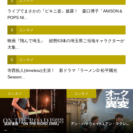
3
エンタメ
ライブでまさかの『ビキニ姿』披露！ 森口博子「ANISON＆
POPS NI...
4
エンタメ
映画『翔んで埼玉』 総勢53体の埼玉県ご当地キャラクターが
大集...
5
エンタメ
寺西拓人(timelesz)主演！ 新ドラマ『ラーメンD 松平國光
Season...
エンタメ
エンタメ
浜田省吾 『ON THE ROAD 1988』
アン・ハサウェイ×ユアン・マクレ...
...