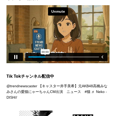
Tik Tokチャンネル配信中
@trendnewscaster
【キャスター井手美希】元AKB48高橋みな
みさんの愛猫にゃーちゃんCM出演 ニュース
#猫
♬ Neko -
DISH//