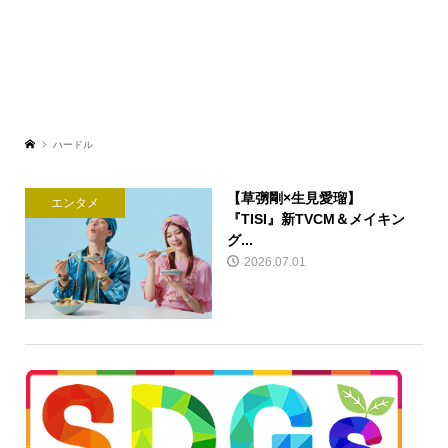
ハードル
【草彅剛×生見愛瑠】
エンタメ
『TISI』新TVCM＆メイキン
グ...
2026.07.01