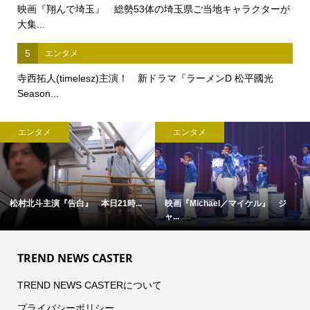
映画『翔んで埼玉』 総勢53体の埼玉県ご当地キャラクターが
大集...
5
エンタメ
寺西拓人(timelesz)主演！ 新ドラマ『ラーメンD 松平國光
Season...
エンタメ
エンタメ
松村北斗主演『告白』 本日21時...
映画『Michael／マイケル』 ジ
ャ...
TREND NEWS CASTER
TREND NEWS CASTERについて
プライバシーポリシー