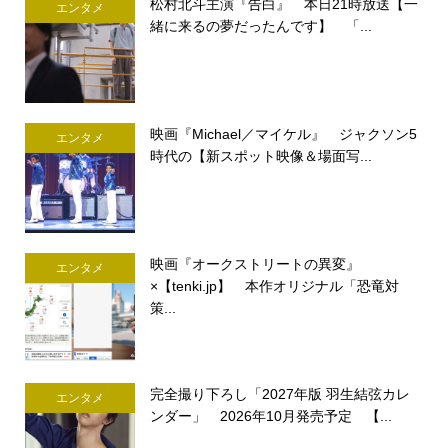
松村北斗主演『告白』 本日21時放送【一
エンタメ
緒に来るの夢だったんです】 「...
映画『Michael／マイケル』 ジャクソン5
エンタメ
時代の【新スポット映像＆場面写...
映画『オークストリートの異変』
エンタメ
×【tenki.jp】 本作オリジナル「恐竜対
策...
完全撮り下ろし「2027年版 羽生結弦カレ
エンタメ
ンダー」 2026年10月発売予定 【...