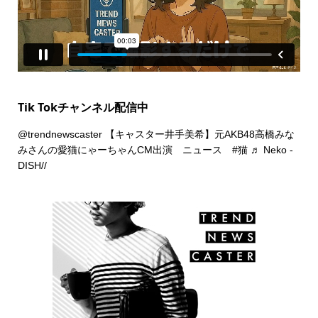
Tik Tokチャンネル配信中
@trendnewscaster
【キャスター井手美希】元AKB48高橋みな
みさんの愛猫にゃーちゃんCM出演 ニュース
#猫
♬ Neko -
DISH//