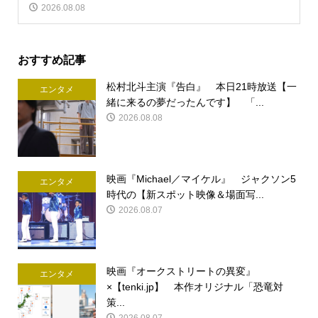
2026.08.08
おすすめ記事
松村北斗主演『告白』 本日21時放送【一
エンタメ
緒に来るの夢だったんです】 「...
2026.08.08
映画『Michael／マイケル』 ジャクソン5
エンタメ
時代の【新スポット映像＆場面写...
2026.08.07
映画『オークストリートの異変』
エンタメ
×【tenki.jp】 本作オリジナル「恐竜対
策...