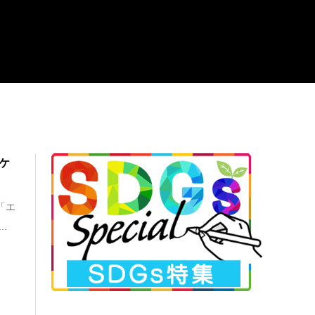
ケ
「エ
.