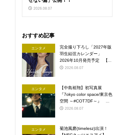
せない篇」公開！！
2026.08.07
おすすめ記事
完全撮り下ろし「2027年版
エンタメ
羽生結弦カレンダー」
2026年10月発売予定 【...
2026.08.07
【中島裕翔】初写真展
エンタメ
『7okyo color space/東京色
空間 ～#COT7DF～』 ...
2026.08.07
菊池風磨(timelesz)出演！
エンタメ