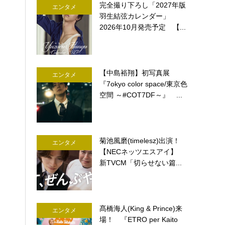
完全撮り下ろし「2027年版
エンタメ
羽生結弦カレンダー」
2026年10月発売予定 【...
【中島裕翔】初写真展
エンタメ
『7okyo color space/東京色
空間 ～#COT7DF～』 ...
菊池風磨(timelesz)出演！
エンタメ
【NECネッツエスアイ】
新TVCM「切らせない篇...
髙橋海人(King & Prince)来
エンタメ
場！ 『ETRO per Kaito