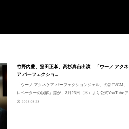
竹野内豊、窪田正孝、高杉真宙出演 「ウーノ アクネ
ア パーフェクショ...
「ウーノ アクネケア パーフェクションジェル」の新TVCM、
レベーターの誤解」篇が、3月23日（木）より公式YouTubeア..
2023.03.23