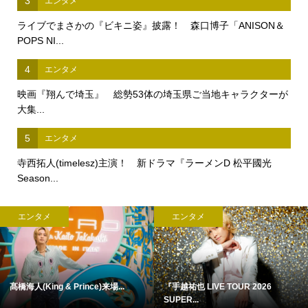
3
エンタメ
ライブでまさかの『ビキニ姿』披露！ 森口博子「ANISON＆
POPS NI...
4
エンタメ
映画『翔んで埼玉』 総勢53体の埼玉県ご当地キャラクターが
大集...
5
エンタメ
寺西拓人(timelesz)主演！ 新ドラマ『ラーメンD 松平國光
Season...
エンタメ
エンタメ
髙橋海人(King & Prince)来場...
『手越祐也 LIVE TOUR 2026
SUPER...