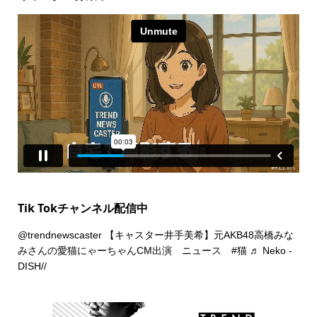
Tik Tokチャンネル配信中
@trendnewscaster
【キャスター井手美希】元AKB48高橋みな
みさんの愛猫にゃーちゃんCM出演 ニュース
#猫
♬ Neko -
DISH//